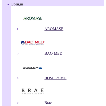
Бренди
AROMASE
BAO-MED
BOSLEY MD
Brae