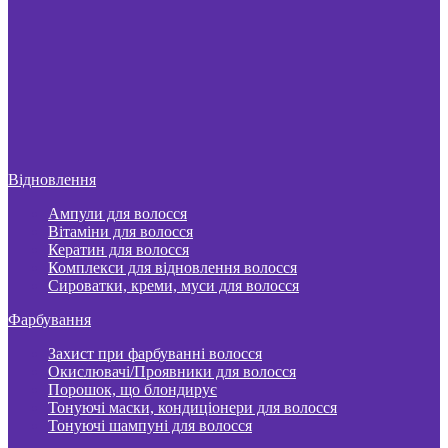
Відновлення
Ампули для волосся
Вітаміни для волосся
Кератин для волосся
Комплекси для відновлення волосся
Сироватки, креми, муси для волосся
Фарбування
Захист при фарбуванні волосся
Окислювачі/Проявники для волосся
Порошок, що блондирує
Тонуючі маски, кондиціонери для волосся
Тонуючі шампуні для волосся