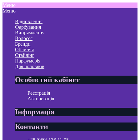
Меню
Меню
Відновлення
Фарбування
Випрямлення
Волосся
Бренди
Обличчя
Стайлінг
Парфумерія
Для чоловіків
Особистий кабінет
Реєстрація
Авторизація
Інформація
Контакти
+38 (050) 136-11-05