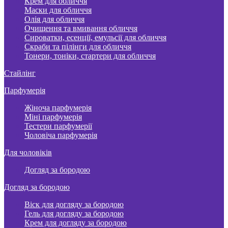
Крем для обличчя
Маски для обличчя
Олія для обличчя
Очищення та вмивання обличчя
Сироватки, есенції, емульсії для обличчя
Скраби та пілінги для обличчя
Тонери, тоніки, стартери для обличчя
Стайлінг
Парфумерія
Жіноча парфумерія
Міні парфумерія
Тестери парфумерії
Чоловіча парфумерія
Для чоловіків
Догляд за бородою
Догляд за бородою
Віск для догляду за бородою
Гель для догляду за бородою
Крем для догляду за бородою