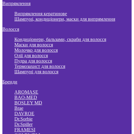
Випрямлення
Випрямлення кератинове
Шампуні, кондиціонери, маски для випрямлення
Волосся
Кондиціонери, бальзами, скраби для волосся
Маски для волосся
Молочко для волосся
Олії для волосся
Пудра для волосся
Термозахист для волосся
Шампуні для волосся
Бренди
AROMASE
BAO-MED
BOSLEY MD
Brae
DAVROE
Dr.Sorbie
Dr.Spiller
FRAMESI