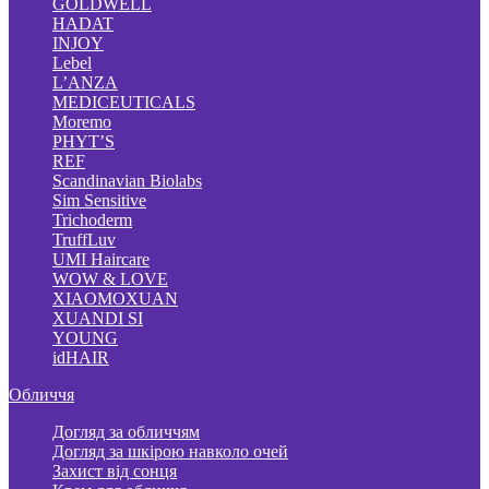
GOLDWELL
HADAT
INJOY
Lebel
L’ANZA
MEDICEUTICALS
Moremo
PHYT’S
REF
Scandinavian Biolabs
Sim Sensitive
Trichoderm
TruffLuv
UMI Haircare
WOW & LOVE
XIAOMOXUAN
XUANDI SI
YOUNG
idHAIR
Обличчя
Догляд за обличчям
Догляд за шкірою навколо очей
Захист від сонця