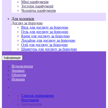
Міні парфумерія
Тестери парфумерії
Чоловіча парфумерія
Для чоловіків
Догляд за бородою
Віск для догляду за бородою
Гель для догляду за бородою
Крем для догляду за бородою
Лосьйон для догляду за бородою
Олії для догляду за бородою
Шампунь для догляду за бородою
Інформація
Відновлення
Знижки
Обличчя
Новини
Список порівняння
Реєстрація
Авторизація