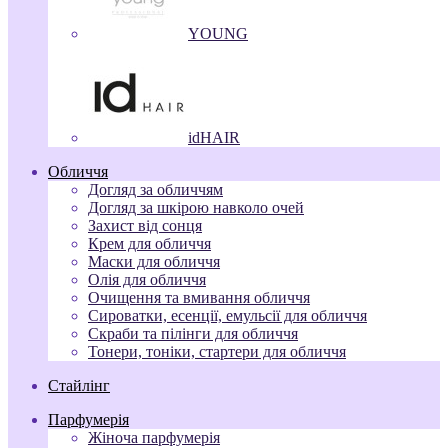
YOUNG
idHAIR
Обличчя
Догляд за обличчям
Догляд за шкірою навколо очей
Захист від сонця
Крем для обличчя
Маски для обличчя
Олія для обличчя
Очищення та вмивання обличчя
Сироватки, есенції, емульсії для обличчя
Скраби та пілінги для обличчя
Тонери, тоніки, стартери для обличчя
Стайлінг
Парфумерія
Жіноча парфумерія