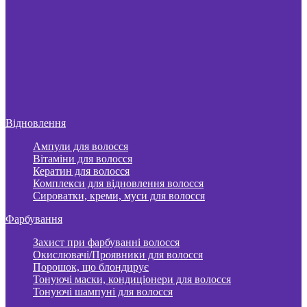
Відновлення
Ампули для волосся
Вітаміни для волосся
Кератин для волосся
Комплекси для відновлення волосся
Сироватки, креми, муси для волосся
Фарбування
Захист при фарбуванні волосся
Окислювачі/Проявники для волосся
Порошок, що блондирує
Тонуючі маски, кондиціонери для волосся
Тонуючі шампуні для волосся