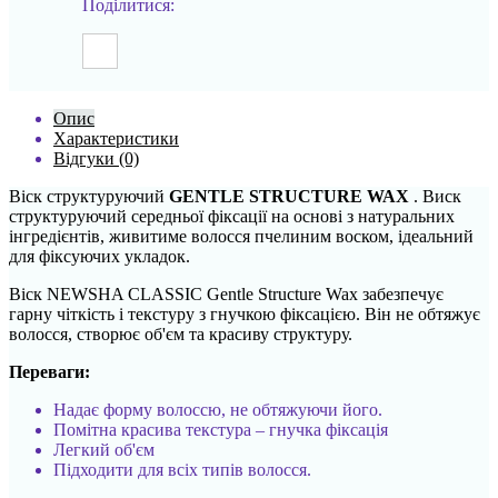
Поділитися:
Опис
Характеристики
Відгуки (0)
Віск структуруючий
GENTLE STRUCTURE WAX
. Виск
структуруючий середньої фіксації на основі з натуральних
інгредієнтів, живитиме волосся пчелиним воском, ідеальний
для фіксуючих укладок.
Віск NEWSHA CLASSIC Gentle Structure Wax забезпечує
гарну чіткість і текстуру з гнучкою фіксацією. Він не обтяжує
волосся, створює об'єм та красиву структуру.
Переваги:
Надає форму волоссю, не обтяжуючи його.
Помітна красива текстура – гнучка фіксація
Легкий об'єм
Підходити для всіх типів волосся.