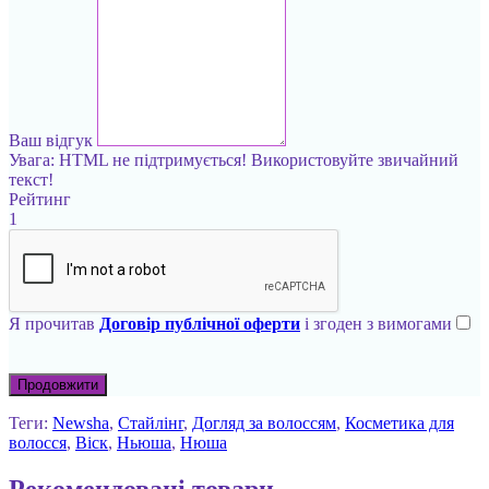
Ваш відгук
Увага:
HTML не підтримується! Використовуйте звичайний
текст!
Рейтинг
1
Я прочитав
Договір публічної оферти
і згоден з вимогами
Продовжити
Теги:
Newsha
,
Стайлінг
,
Догляд за волоссям
,
Косметика для
волосся
,
Віск
,
Ньюша
,
Нюша
Рекомендовані товари