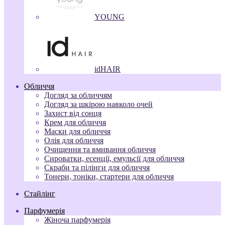
YOUNG
idHAIR
Обличчя
Догляд за обличчям
Догляд за шкірою навколо очей
Захист від сонця
Крем для обличчя
Маски для обличчя
Олія для обличчя
Очищення та вмивання обличчя
Сироватки, есенції, емульсії для обличчя
Скраби та пілінги для обличчя
Тонери, тоніки, стартери для обличчя
Стайлінг
Парфумерія
Жіноча парфумерія