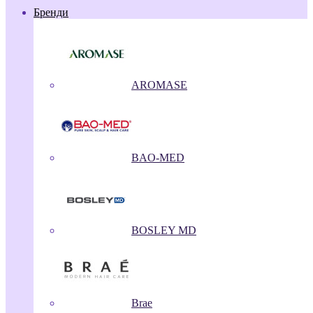
Бренди
AROMASE
BAO-MED
BOSLEY MD
Brae