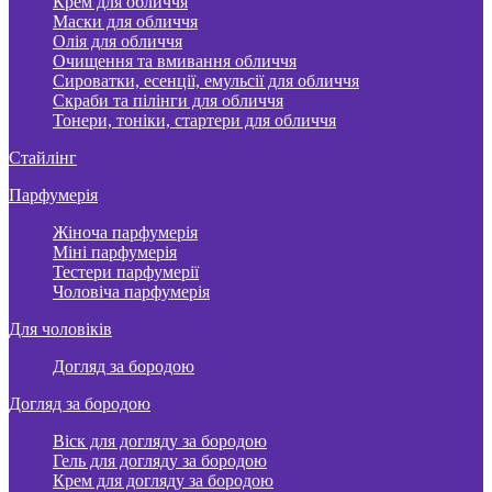
Крем для обличчя
Маски для обличчя
Олія для обличчя
Очищення та вмивання обличчя
Сироватки, есенції, емульсії для обличчя
Скраби та пілінги для обличчя
Тонери, тоніки, стартери для обличчя
Стайлінг
Парфумерія
Жіноча парфумерія
Міні парфумерія
Тестери парфумерії
Чоловіча парфумерія
Для чоловіків
Догляд за бородою
Догляд за бородою
Віск для догляду за бородою
Гель для догляду за бородою
Крем для догляду за бородою