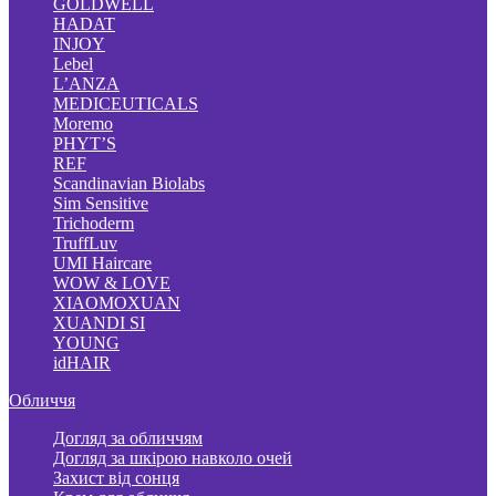
GOLDWELL
HADAT
INJOY
Lebel
L’ANZA
MEDICEUTICALS
Moremo
PHYT’S
REF
Scandinavian Biolabs
Sim Sensitive
Trichoderm
TruffLuv
UMI Haircare
WOW & LOVE
XIAOMOXUAN
XUANDI SI
YOUNG
idHAIR
Обличчя
Догляд за обличчям
Догляд за шкірою навколо очей
Захист від сонця