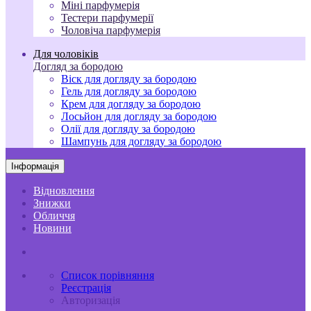
Міні парфумерія
Тестери парфумерії
Чоловіча парфумерія
Для чоловіків
Догляд за бородою
Віск для догляду за бородою
Гель для догляду за бородою
Крем для догляду за бородою
Лосьйон для догляду за бородою
Олії для догляду за бородою
Шампунь для догляду за бородою
Інформація
Відновлення
Знижки
Обличчя
Новини
Список порівняння
Реєстрація
Авторизація