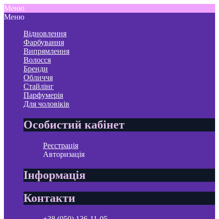
Меню
Меню
Відновлення
Фарбування
Випрямлення
Волосся
Бренди
Обличчя
Стайлінг
Парфумерія
Для чоловіків
Особистий кабінет
Реєстрація
Авторизація
Інформація
Контакти
+38 (050) 136-11-05