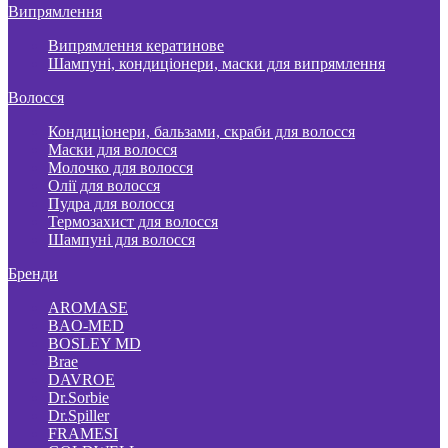
Випрямлення
Випрямлення кератинове
Шампуні, кондиціонери, маски для випрямлення
Волосся
Кондиціонери, бальзами, скраби для волосся
Маски для волосся
Молочко для волосся
Олії для волосся
Пудра для волосся
Термозахист для волосся
Шампуні для волосся
Бренди
AROMASE
BAO-MED
BOSLEY MD
Brae
DAVROE
Dr.Sorbie
Dr.Spiller
FRAMESI