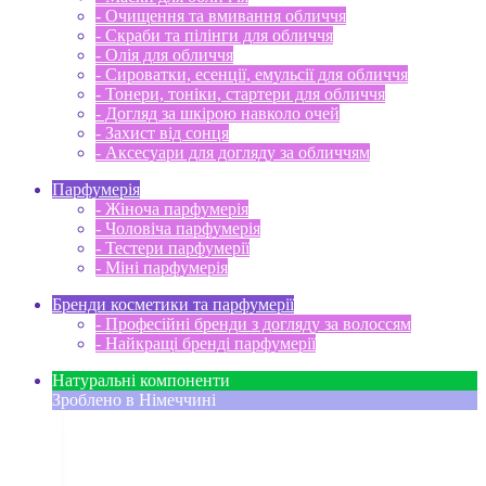
- Очищення та вмивання обличчя
- Скраби та пілінги для обличчя
- Олія для обличчя
- Сироватки, есенції, емульсії для обличчя
- Тонери, тоніки, стартери для обличчя
- Догляд за шкірою навколо очей
- Захист від сонця
- Аксесуари для догляду за обличчям
Парфумерія
- Жіноча парфумерія
- Чоловіча парфумерія
- Тестери парфумерії
- Міні парфумерія
Бренди косметики та парфумерії
- Професійні бренди з догляду за волоссям
- Найкращі бренді парфумерії
Натуральні компоненти
Зроблено в Німеччині