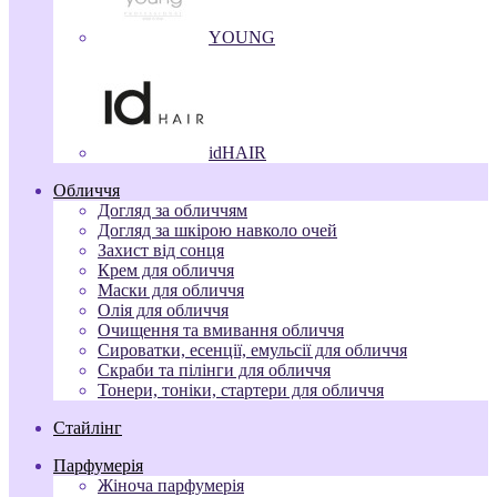
YOUNG
idHAIR
Обличчя
Догляд за обличчям
Догляд за шкірою навколо очей
Захист від сонця
Крем для обличчя
Маски для обличчя
Олія для обличчя
Очищення та вмивання обличчя
Сироватки, есенції, емульсії для обличчя
Скраби та пілінги для обличчя
Тонери, тоніки, стартери для обличчя
Стайлінг
Парфумерія
Жіноча парфумерія