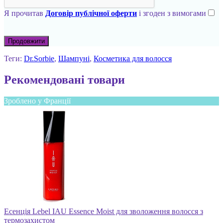
Я прочитав
Договір публічної оферти
і згоден з вимогами
Продовжити
Теги:
Dr.Sorbie
,
Шампуні
,
Косметика для волосся
Рекомендовані товари
Зроблено у Франції
Есенція Lebel IAU Essence Moist для зволоження волосся з
термозахистом