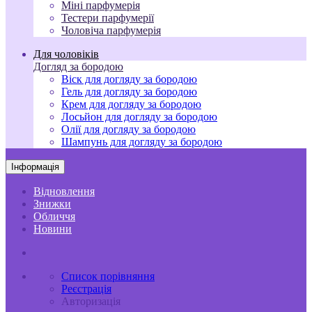
Міні парфумерія
Тестери парфумерії
Чоловіча парфумерія
Для чоловіків
Догляд за бородою
Віск для догляду за бородою
Гель для догляду за бородою
Крем для догляду за бородою
Лосьйон для догляду за бородою
Олії для догляду за бородою
Шампунь для догляду за бородою
Інформація
Відновлення
Знижки
Обличчя
Новини
Список порівняння
Реєстрація
Авторизація