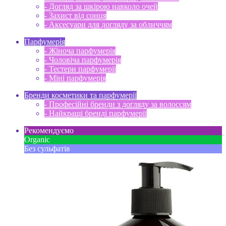
- Догляд за шкірою навколо очей
- Захист від сонця
- Аксесуари для догляду за обличчям
Парфумерія
- Жіноча парфумерія
- Чоловіча парфумерія
- Тестери парфумерії
- Міні парфумерія
Бренди косметики та парфумерії
- Професійні бренди з догляду за волоссям
- Найкращі бренді парфумерії
Рекомендуємо
Оrganic
Без сульфатів