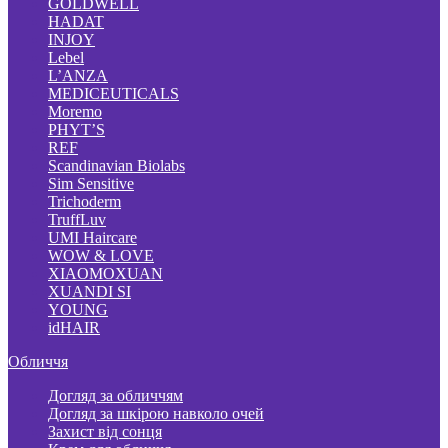
GOLDWELL
HADAT
INJOY
Lebel
L’ANZA
MEDICEUTICALS
Moremo
PHYT’S
REF
Scandinavian Biolabs
Sim Sensitive
Trichoderm
TruffLuv
UMI Haircare
WOW & LOVE
XIAOMOXUAN
XUANDI SI
YOUNG
idHAIR
Обличчя
Догляд за обличчям
Догляд за шкірою навколо очей
Захист від сонця