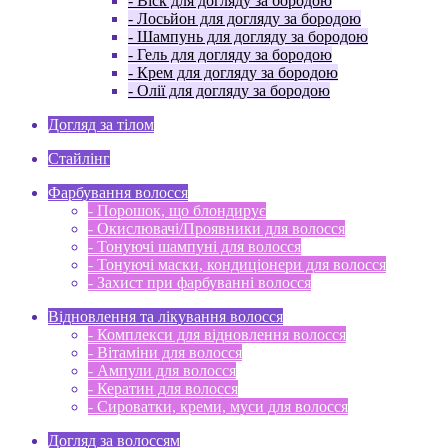
- Віск для догляду за бородою
- Лосьйон для догляду за бородою
- Шампунь для догляду за бородою
- Гель для догляду за бородою
- Крем для догляду за бородою
- Олії для догляду за бородою
Догляд за тілом
Стайлінг
Фарбування волосся
- Порошок, що блондирує
- Окислювачі/Проявники для волосся
- Тонуючі шампуні для волосся
- Тонуючі маски, кондиціонери для волосся
- Захист при фарбуванні волосся
Відновлення та лікування волосся
- Комплекси для відновлення волосся
- Вітаміни для волосся
- Ампули для волосся
- Кератин для волосся
- Сироватки, креми, муси для волосся
Догляд за волоссям