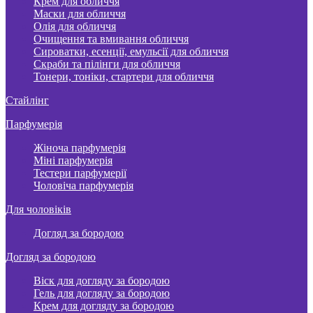
Крем для обличчя
Маски для обличчя
Олія для обличчя
Очищення та вмивання обличчя
Сироватки, есенції, емульсії для обличчя
Скраби та пілінги для обличчя
Тонери, тоніки, стартери для обличчя
Стайлінг
Парфумерія
Жіноча парфумерія
Міні парфумерія
Тестери парфумерії
Чоловіча парфумерія
Для чоловіків
Догляд за бородою
Догляд за бородою
Віск для догляду за бородою
Гель для догляду за бородою
Крем для догляду за бородою