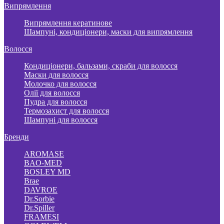
Випрямлення
Випрямлення кератинове
Шампуні, кондиціонери, маски для випрямлення
Волосся
Кондиціонери, бальзами, скраби для волосся
Маски для волосся
Молочко для волосся
Олії для волосся
Пудра для волосся
Термозахист для волосся
Шампуні для волосся
Бренди
AROMASE
BAO-MED
BOSLEY MD
Brae
DAVROE
Dr.Sorbie
Dr.Spiller
FRAMESI