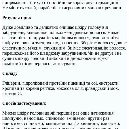
випрямлення і тих, хто постійно використовує термощипці.
Не містить солей, парабенів та агресивних миючих речовин.
Результат дія:
Дуже дбайливо та делікатно очищає шкіру голову від
забруднень, відновлює пошкоджені ділянки волосся. Надає
еластичність та пружність корінням волосся, чудово тонізує
шкіру голови та зменшує подразнення. Зберігає волосся довше
еластичним, м'яким, слухняним. Знімає електризацію волосся,
перешкоджає його швидкому забруднення. Чи не дратує і не
сушить шкіру голови. Глибокий відновлюючий ефект
помітний після першого застосування.
Склад:
Гліцерин, гідролізовані протеїни пшениці та сої, екстракти
кропиви та кореня реп'яха, кокосова олія, ірландський мох,
вітамін С.
Спосіб застосування:
Миємо шкіру голови двічі: перший раз одне натискання
шампуню, наносимо, спінюємо, змиваємо, другий раз
наносимо, спінюємо, залишаємо на 2-3 хвилини, змиваємо.
Шампунь використовується тільки для шкіри голови не на