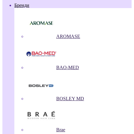
Бренди
AROMASE
BAO-MED
BOSLEY MD
Brae