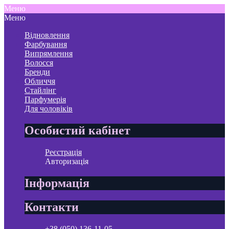
Меню
Меню
Відновлення
Фарбування
Випрямлення
Волосся
Бренди
Обличчя
Стайлінг
Парфумерія
Для чоловіків
Особистий кабінет
Реєстрація
Авторизація
Інформація
Контакти
+38 (050) 136-11-05