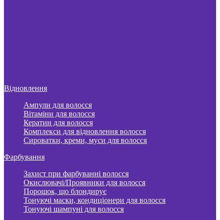
Відновлення
Ампули для волосся
Вітаміни для волосся
Кератин для волосся
Комплекси для відновлення волосся
Сироватки, креми, муси для волосся
Фарбування
Захист при фарбуванні волосся
Окислювачі/Проявники для волосся
Порошок, що блондирує
Тонуючі маски, кондиціонери для волосся
Тонуючі шампуні для волосся