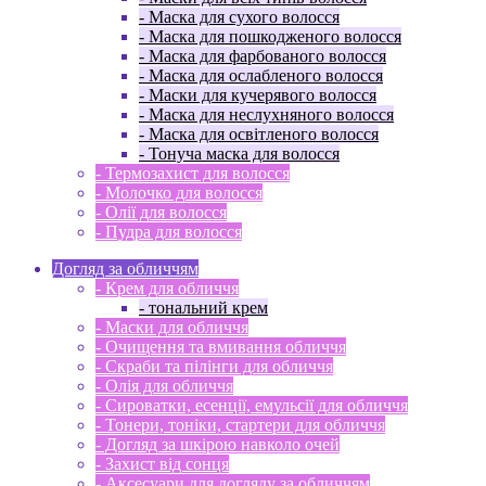
- Маска для сухого волосся
- Маска для пошкодженого волосся
- Маска для фарбованого волосся
- Маска для ослабленого волосся
- Маски для кучерявого волосся
- Маска для неслухняного волосся
- Маска для освітленого волосся
- Тонуча маска для волосся
- Термозахист для волосся
- Молочко для волосся
- Олії для волосся
- Пудра для волосся
Догляд за обличчям
- Крем для обличчя
- тональний крем
- Маски для обличчя
- Очищення та вмивання обличчя
- Скраби та пілінги для обличчя
- Олія для обличчя
- Сироватки, есенції, емульсії для обличчя
- Тонери, тоніки, стартери для обличчя
- Догляд за шкірою навколо очей
- Захист від сонця
- Аксесуари для догляду за обличчям