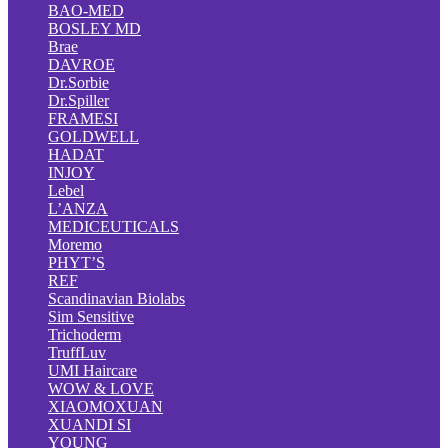
BAO-MED
BOSLEY MD
Brae
DAVROE
Dr.Sorbie
Dr.Spiller
FRAMESI
GOLDWELL
HADAT
INJOY
Lebel
L’ANZA
MEDICEUTICALS
Moremo
PHYT’S
REF
Scandinavian Biolabs
Sim Sensitive
Trichoderm
TruffLuv
UMI Haircare
WOW & LOVE
XIAOMOXUAN
XUANDI SI
YOUNG