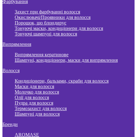
Фарбування
Захист при фарбуванні волосся
Окислювачі/Проявники для волосся
Порошок, що блондирує
Тонуючі маски, кондиціонери для волосся
Тонуючі шампуні для волосся
Випрямлення
Випрямлення кератинове
Шампуні, кондиціонери, маски для випрямлення
Волосся
Кондиціонери, бальзами, скраби для волосся
Маски для волосся
Молочко для волосся
Олії для волосся
Пудра для волосся
Термозахист для волосся
Шампуні для волосся
Бренди
AROMASE