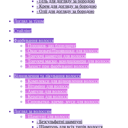
- Гель для догляду за бородою
- Крем для догляду за бородою
- Олії для догляду за бородою
Догляд за тілом
Стайлінг
Фарбування волосся
- Порошок, що блондирує
- Окислювачі/Проявники для волосся
- Тонуючі шампуні для волосся
- Тонуючі маски, кондиціонери для волосся
- Захист при фарбуванні волосся
Відновлення та лікування волосся
- Комплекси для відновлення волосся
- Вітаміни для волосся
- Ампули для волосся
- Кератин для волосся
- Сироватки, креми, муси для волосся
Догляд за волоссям
- Шампуні для волосся
- Безсульфатні шампуні
- Шампунь для всіх типів волосся