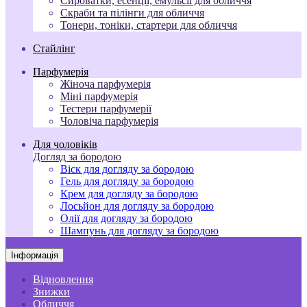
Сироватки, есенції, емульсії для обличчя
Скраби та пілінги для обличчя
Тонери, тоніки, стартери для обличчя
Стайлінг
Парфумерія
Жіноча парфумерія
Міні парфумерія
Тестери парфумерії
Чоловіча парфумерія
Для чоловіків
Догляд за бородою
Віск для догляду за бородою
Гель для догляду за бородою
Крем для догляду за бородою
Лосьйон для догляду за бородою
Олії для догляду за бородою
Шампунь для догляду за бородою
Інформація
Відновлення
Знижки
Обличчя