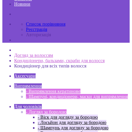
Новини
Список порівняння
Реєстрація
Авторизація
Догляд за волоссям
Кондиціонери, бальзами, скраби для волосся
Кондиціонер для всіх типів волосся
Аксесуари
Випрямлення
- Випрямлення кератинове
- Шампуні, кондиціонери, маски для випрямлення
Для чоловіків
- Догляд за бородою
- Віск для догляду за бородою
- Лосьйон для догляду за бородою
- Шампунь для догляду за бородою