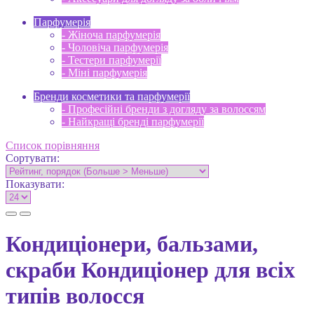
Парфумерія
- Жіноча парфумерія
- Чоловіча парфумерія
- Тестери парфумерії
- Міні парфумерія
Бренди косметики та парфумерії
- Професійні бренди з догляду за волоссям
- Найкращі бренді парфумерії
Список порівняння
Сортувати:
Показувати:
Кондиціонери, бальзами,
скраби Кондиціонер для всіх
типів волосся