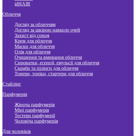
idHAIR
Обличчя
Догляд за обличчям
Догляд за шкірою навколо очей
Захист від сонця
Крем для обличчя
Маски для обличчя
Олія для обличчя
Очищення та вмивання обличчя
Сироватки, есенції, емульсії для обличчя
Скраби та пілінги для обличчя
Тонери, тоніки, стартери для обличчя
Стайлінг
Парфумерія
Жіноча парфумерія
Міні парфумерія
Тестери парфумерії
Чоловіча парфумерія
Для чоловіків