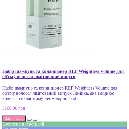
Набір шампунь та кондиціонер REF Weightless Volume для
об'єму волосся лімітований випуск
Набір шампунь та кондиціонер REF Weightless Volume для
об'єму волосся лімітований випуск Лінійка, яка зміцнює
волосся і надає йому неймовірного об'..
3160.00 грн.
Закінчився
Зроблено в Австраліі