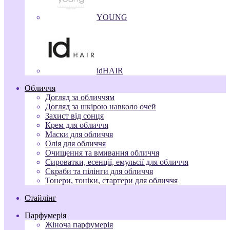
YOUNG
idHAIR
Обличчя
Догляд за обличчям
Догляд за шкірою навколо очей
Захист від сонця
Крем для обличчя
Маски для обличчя
Олія для обличчя
Очищення та вмивання обличчя
Сироватки, есенції, емульсії для обличчя
Скраби та пілінги для обличчя
Тонери, тоніки, стартери для обличчя
Стайлінг
Парфумерія
Жіноча парфумерія