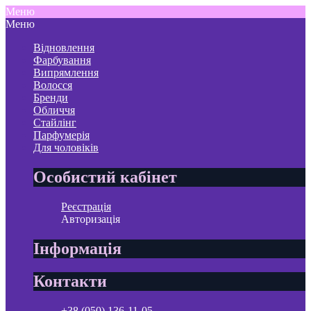
Меню
Меню
Відновлення
Фарбування
Випрямлення
Волосся
Бренди
Обличчя
Стайлінг
Парфумерія
Для чоловіків
Особистий кабінет
Реєстрація
Авторизація
Інформація
Контакти
+38 (050) 136-11-05