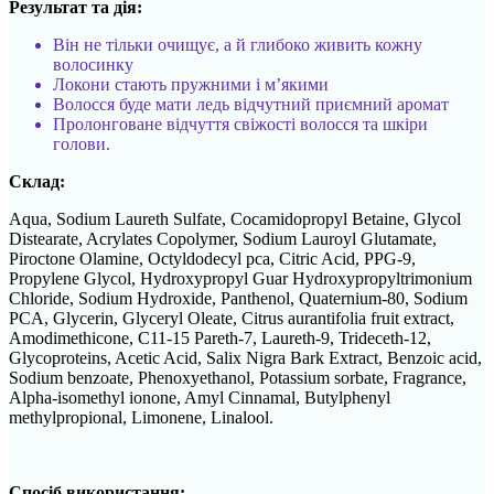
Результат та дія:
Він не тільки очищує, а й глибоко живить кожну
волосинку
Локони стають пружними і м’якими
Волосся буде мати ледь відчутний приємний аромат
Пролонговане відчуття свіжості волосся та шкіри
голови.
Склад:
Aqua, Sodium Laureth Sulfate, Cocamidopropyl Betaine, Glycol
Distearate, Acrylates Copolymer, Sodium Lauroyl Glutamate,
Piroctone Olamine, Octyldodecyl pca, Citric Acid, PPG-9,
Propylene Glycol, Hydroxypropyl Guar Hydroxypropyltrimonium
Chloride, Sodium Hydroxide, Panthenol, Quaternium-80, Sodium
PCA, Glycerin, Glyceryl Oleate, Citrus aurantifolia fruit extract,
Amodimethicone, C11-15 Pareth-7, Laureth-9, Trideceth-12,
Glycoproteins, Acetic Acid, Salix Nigra Bark Extract, Benzoic acid,
Sodium benzoate, Phenoxyethanol, Potassium sorbate, Fragrance,
Alpha-isomethyl ionone, Amyl Cinnamal, Butylphenyl
methylpropional, Limonene, Linalool.
Спосіб використання: