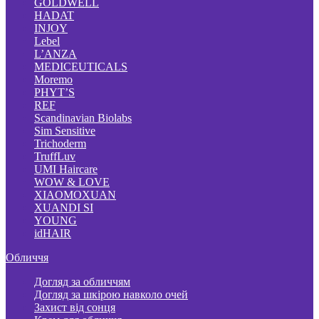
GOLDWELL
HADAT
INJOY
Lebel
L’ANZA
MEDICEUTICALS
Moremo
PHYT’S
REF
Scandinavian Biolabs
Sim Sensitive
Trichoderm
TruffLuv
UMI Haircare
WOW & LOVE
XIAOMOXUAN
XUANDI SI
YOUNG
idHAIR
Обличчя
Догляд за обличчям
Догляд за шкірою навколо очей
Захист від сонця