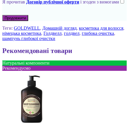
Я прочитав
Договір публічної оферти
і згоден з вимогами
Продовжити
Теги:
GOLDWELL
,
Домашній догляд
,
косметика для волосся
,
німецька косметика
,
Голдвелл
,
голдвел
,
глибока очистка
,
шампунь глибокої очистки
Рекомендовані товари
Натуральні компоненти
Рекомендуємо