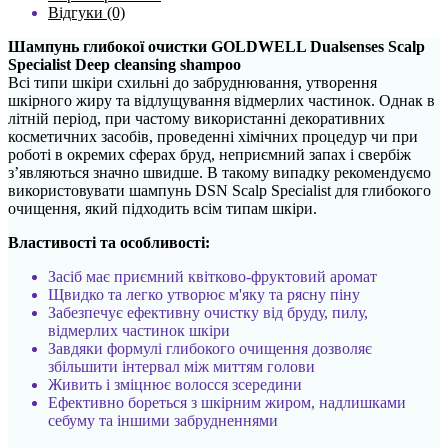
Відгуки (0)
Шампунь глибокої очистки GOLDWELL Dualsenses Scalp
Specialist Deep cleansing shampoo
Всі типи шкіри схильні до забруднювання, утворення
шкірного жиру та відлущування відмерлих частинок. Однак в
літній період, при частому використанні декоративних
косметичних засобів, проведенні хімічних процедур чи при
роботі в окремих сферах бруд, неприємний запах і свербіж
з’являються значно швидше. В такому випадку рекомендуємо
використовувати шампунь DSN Scalp Specialist для глибокого
очищення, який підходить всім типам шкіри.
Властивості та особливості:
Засіб має приємний квітково-фруктовий аромат
Щвидко та легко утворює м'яку та рясну піну
Забезпечує ефективну очистку від бруду, пилу,
відмерлих частинок шкіри
Завдяки формулі глибокого очищення дозволяє
збільшити інтервал між миттям голови
Живить і зміцнює волосся зсередини
Ефективно бореться з шкірним жиром, надлишками
себуму та іншими забрудненнями