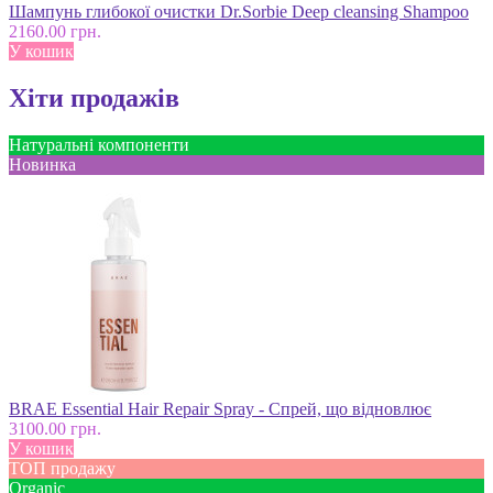
Шампунь глибокої очистки Dr.Sorbie Deep cleansing Shampoo
2160.00 грн.
У кошик
Хіти продажів
Натуральні компоненти
Новинка
BRAE Essential Hair Repair Spray - Спрей, що відновлює
3100.00 грн.
У кошик
ТОП продажу
Оrganic