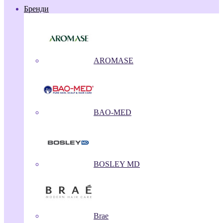
Бренди
AROMASE
BAO-MED
BOSLEY MD
Brae