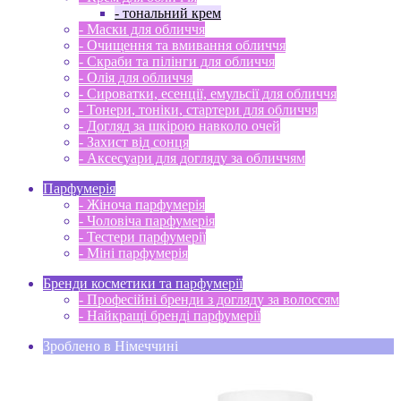
- тональний крем
- Маски для обличчя
- Очищення та вмивання обличчя
- Скраби та пілінги для обличчя
- Олія для обличчя
- Сироватки, есенції, емульсії для обличчя
- Тонери, тоніки, стартери для обличчя
- Догляд за шкірою навколо очей
- Захист від сонця
- Аксесуари для догляду за обличчям
Парфумерія
- Жіноча парфумерія
- Чоловіча парфумерія
- Тестери парфумерії
- Міні парфумерія
Бренди косметики та парфумерії
- Професійні бренди з догляду за волоссям
- Найкращі бренді парфумерії
Зроблено в Німеччині