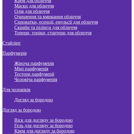
Крем для обличчя
Маски для обличчя
Олія для обличчя
Очищення та вмивання обличчя
Сироватки, есенції, емульсії для обличчя
Скраби та пілінги для обличчя
Тонери, тоніки, стартери для обличчя
Стайлінг
Парфумерія
Жіноча парфумерія
Міні парфумерія
Тестери парфумерії
Чоловіча парфумерія
Для чоловіків
Догляд за бородою
Догляд за бородою
Віск для догляду за бородою
Гель для догляду за бородою
Крем для догляду за бородою