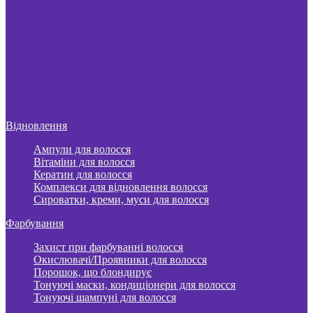
Відновлення
Ампули для волосся
Вітаміни для волосся
Кератин для волосся
Комплекси для відновлення волосся
Сироватки, креми, муси для волосся
Фарбування
Захист при фарбуванні волосся
Окислювачі/Проявники для волосся
Порошок, що блондирує
Тонуючі маски, кондиціонери для волосся
Тонуючі шампуні для волосся