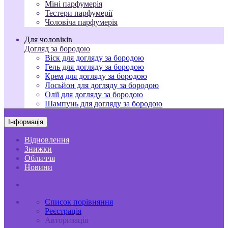
Міні парфумерія
Тестери парфумерії
Чоловіча парфумерія
Для чоловіків
Догляд за бородою
Віск для догляду за бородою
Гель для догляду за бородою
Крем для догляду за бородою
Лосьйон для догляду за бородою
Олії для догляду за бородою
Шампунь для догляду за бородою
Інформація
Відновлення
Знижки
Обличчя
Новини
Список порівняння
Реєстрація
Авторизація