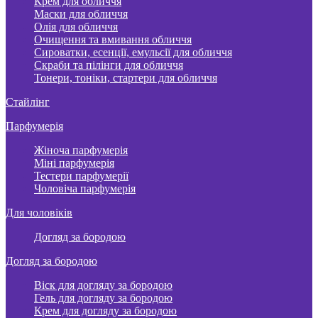
Крем для обличчя
Маски для обличчя
Олія для обличчя
Очищення та вмивання обличчя
Сироватки, есенції, емульсії для обличчя
Скраби та пілінги для обличчя
Тонери, тоніки, стартери для обличчя
Стайлінг
Парфумерія
Жіноча парфумерія
Міні парфумерія
Тестери парфумерії
Чоловіча парфумерія
Для чоловіків
Догляд за бородою
Догляд за бородою
Віск для догляду за бородою
Гель для догляду за бородою
Крем для догляду за бородою