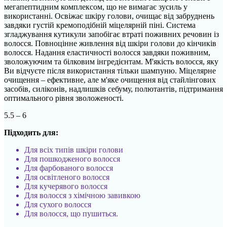
мегапептидним комплексом, що не вимагає зусиль у
використанні. Освіжає шкіру голови, очищає від забруднень
завдяки густій кремоподібній міцелярній піні. Система
згладжування кутикули запобігає втраті поживних речовин із
волосся. Повноцінне живлення від шкіри голови до кінчиків
волосся. Надання еластичності волосся завдяки поживним,
зволожуючим та білковим інгредієнтам. М'якість волосся, яку
Ви відчуєте після використання тільки шампуню. Міцелярне
очищення – ефективне, але м'яке очищення від стайлінгових
засобів, силіконів, надлишків себуму, полютантів, підтримання
оптимального рівня зволоженості.
5.5 – 6
Підходить для:
Для всіх типів шкіри голови
Для пошкодженого волосся
Для фарбованого волосся
Для освітленого волосся
Для кучерявого волосся
Для волосся з хімічною завивкою
Для сухого волосся
Для волосся, що пушиться.