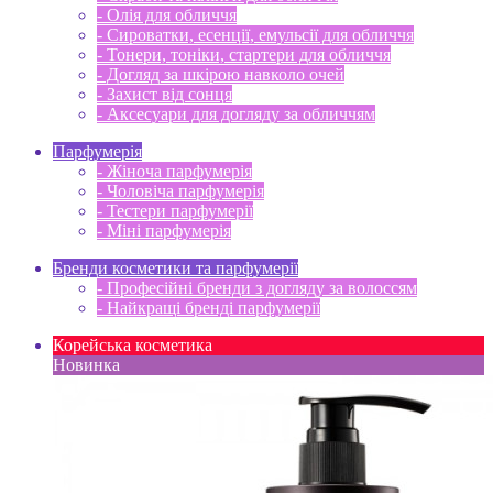
- Олія для обличчя
- Сироватки, есенції, емульсії для обличчя
- Тонери, тоніки, стартери для обличчя
- Догляд за шкірою навколо очей
- Захист від сонця
- Аксесуари для догляду за обличчям
Парфумерія
- Жіноча парфумерія
- Чоловіча парфумерія
- Тестери парфумерії
- Міні парфумерія
Бренди косметики та парфумерії
- Професійні бренди з догляду за волоссям
- Найкращі бренді парфумерії
Корейська косметика
Новинка