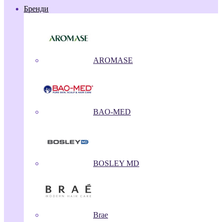
Бренди
AROMASE
BAO-MED
BOSLEY MD
Brae