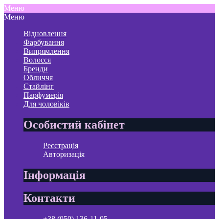
Меню
Меню
Відновлення
Фарбування
Випрямлення
Волосся
Бренди
Обличчя
Стайлінг
Парфумерія
Для чоловіків
Особистий кабінет
Реєстрація
Авторизація
Інформація
Контакти
+38 (050) 136-11-05