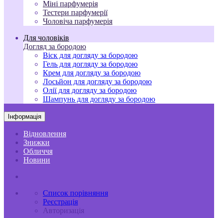
Міні парфумерія
Тестери парфумерії
Чоловіча парфумерія
Для чоловіків
Догляд за бородою
Віск для догляду за бородою
Гель для догляду за бородою
Крем для догляду за бородою
Лосьйон для догляду за бородою
Олії для догляду за бородою
Шампунь для догляду за бородою
Інформація
Відновлення
Знижки
Обличчя
Новини
Список порівняння
Реєстрація
Авторизація