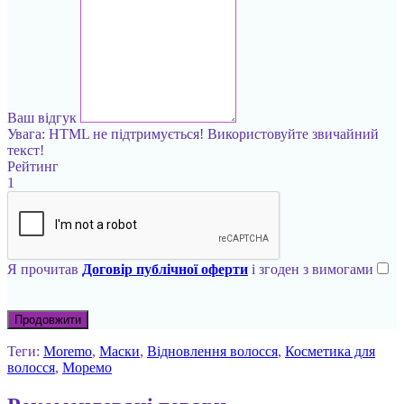
Ваш відгук
Увага:
HTML не підтримується! Використовуйте звичайний
текст!
Рейтинг
1
Я прочитав
Договір публічної оферти
і згоден з вимогами
Продовжити
Теги:
Moremo
,
Маски
,
Відновлення волосся
,
Косметика для
волосся
,
Моремо