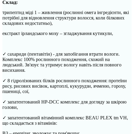
Склад:
трипептид міді 1 – живлення (рослинні омега інгредієнти, які
потрібні для відновлення структури волосся, коли білкових
складових недостатньо),
екстракт ірландського моху – згладжування кутикули,
✓ сахариди (пентавітін) - для запобігання втрати вологи.
Комплекс 100% рослинного походження, схожий на
людський. Зв'язує та утримує вологу навіть після повного
висихання.
✓ 8 гідролізованих білків рослинного походження: протеїни
рису, рисових висівок, картоплі, кукурудзи, ячменю, гороху,
пшениці, сої,
✓ запатентований HP-DCC комплекс для догляду за шкірою
голови,
✓ запатентований вітамінний комплекс BEAU PLEX tm VH,
що складається з вітамінів:
В3 – energizer, зволожує та пом'якшує,