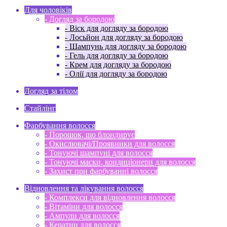
Для чоловіків
- Догляд за бородою
- Віск для догляду за бородою
- Лосьйон для догляду за бородою
- Шампунь для догляду за бородою
- Гель для догляду за бородою
- Крем для догляду за бородою
- Олії для догляду за бородою
Догляд за тілом
Стайлінг
Фарбування волосся
- Порошок, що блондирує
- Окислювачі/Проявники для волосся
- Тонуючі шампуні для волосся
- Тонуючі маски, кондиціонери для волосся
- Захист при фарбуванні волосся
Відновлення та лікування волосся
- Комплекси для відновлення волосся
- Вітаміни для волосся
- Ампули для волосся
- Кератин для волосся