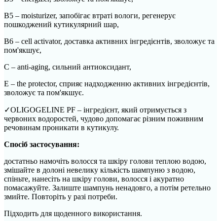
В5 – moisturizer, запобігає втраті вологи, регенерує
пошкоджений кутикулярний шар,
В6 – cell activator, доставка активних інгредієнтів, зволожує та
пом'якшує,
С – anti-aging, сильний антиоксидант,
Е – the protector, сприяє надходженню активних інгредієнтів,
зволожує та пом'якшує.
✓OLIGOGELINE PF – інгредієнт, який отримується з
червоних водоростей, чудово допомагає різним поживним
речовинам проникати в кутикулу.
Спосіб застосування:
достатньо намочіть волосся та шкіру голови теплою водою,
змішайте в долоні невелику кількість шампуню з водою,
спіньте, нанесіть на шкіру голови, волосся і акуратно
помасажуйте. Залиште шампунь ненадовго, а потім ретельно
змийте. Повторіть у разі потреби.
Підходить для щоденного використання.