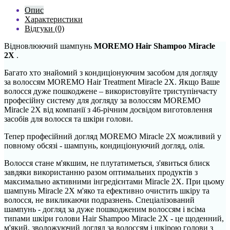
Опис
Характеристики
Відгуки (0)
Відновлюючий шампунь
MOREMO Hair Shampoo Miracle
2X
.
Багато хто знайомий з кондиціонуючим засобом для догляду
за волоссям MOREMO Hair Treatment Miracle 2X. Якщо Ваше
волосся дуже пошкоджене – використовуйте триступінчасту
професійну систему для догляду за волоссям MOREMO
Miracle 2X від компанії з 46-річним досвідом виготовлення
засобів для волосся та шкіри голови.
Тепер професійний догляд MOREMO Miracle 2Х можливий у
повному обсязі - шампунь, кондиціонуючий догляд, олія.
Волосся стане м'якшим, не плутатиметься, з'явиться блиск
завдяки використанню разом оптимальних продуктів з
максимально активними інгредієнтами Miracle 2X. При цьому
шампунь Miracle 2X м'яко та ефективно очистить шкіру та
волосся, не викликаючи подразнень. Спеціалізований
шампунь - догляд за дуже пошкодженим волоссям і всіма
типами шкіри голови Hair Shampoo Miracle 2X - це щоденний,
м'який, зволожуючий догляд за волоссям і шкірою голови з