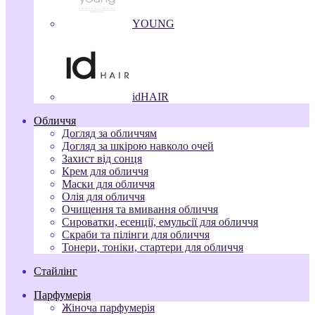
YOUNG
idHAIR
Обличчя
Догляд за обличчям
Догляд за шкірою навколо очей
Захист від сонця
Крем для обличчя
Маски для обличчя
Олія для обличчя
Очищення та вмивання обличчя
Сироватки, есенції, емульсії для обличчя
Скраби та пілінги для обличчя
Тонери, тоніки, стартери для обличчя
Стайлінг
Парфумерія
Жіноча парфумерія