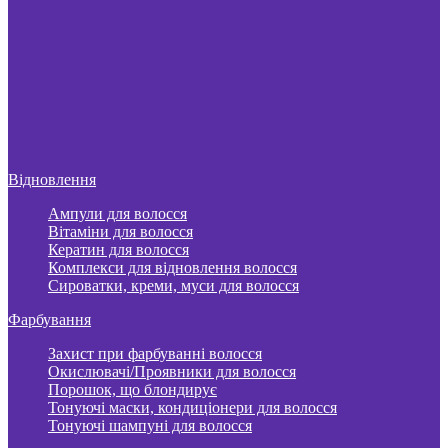
Відновлення
Ампули для волосся
Вітаміни для волосся
Кератин для волосся
Комплекси для відновлення волосся
Сироватки, креми, муси для волосся
Фарбування
Захист при фарбуванні волосся
Окислювачі/Проявники для волосся
Порошок, що блондирує
Тонуючі маски, кондиціонери для волосся
Тонуючі шампуні для волосся