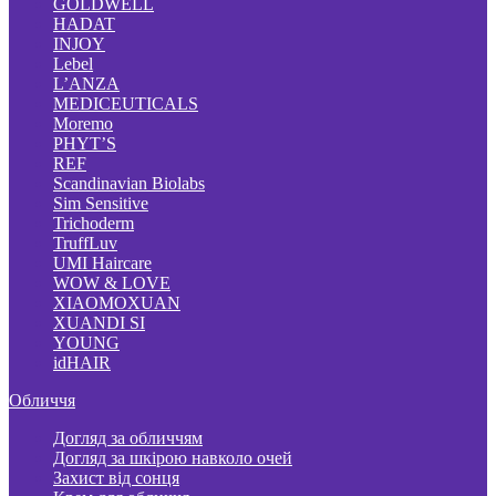
GOLDWELL
HADAT
INJOY
Lebel
L’ANZA
MEDICEUTICALS
Moremo
PHYT’S
REF
Scandinavian Biolabs
Sim Sensitive
Trichoderm
TruffLuv
UMI Haircare
WOW & LOVE
XIAOMOXUAN
XUANDI SI
YOUNG
idHAIR
Обличчя
Догляд за обличчям
Догляд за шкірою навколо очей
Захист від сонця