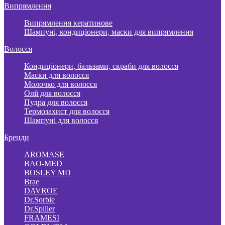
Випрямлення
Випрямлення кератинове
Шампуні, кондиціонери, маски для випрямлення
Волосся
Кондиціонери, бальзами, скраби для волосся
Маски для волосся
Молочко для волосся
Олії для волосся
Пудра для волосся
Термозахист для волосся
Шампуні для волосся
Бренди
AROMASE
BAO-MED
BOSLEY MD
Brae
DAVROE
Dr.Sorbie
Dr.Spiller
FRAMESI