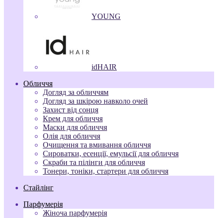
YOUNG
idHAIR
Обличчя
Догляд за обличчям
Догляд за шкірою навколо очей
Захист від сонця
Крем для обличчя
Маски для обличчя
Олія для обличчя
Очищення та вмивання обличчя
Сироватки, есенції, емульсії для обличчя
Скраби та пілінги для обличчя
Тонери, тоніки, стартери для обличчя
Стайлінг
Парфумерія
Жіноча парфумерія