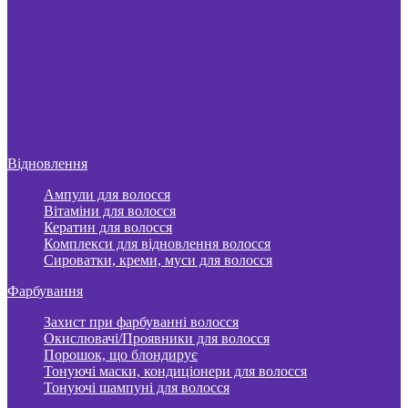
Відновлення
Ампули для волосся
Вітаміни для волосся
Кератин для волосся
Комплекси для відновлення волосся
Сироватки, креми, муси для волосся
Фарбування
Захист при фарбуванні волосся
Окислювачі/Проявники для волосся
Порошок, що блондирує
Тонуючі маски, кондиціонери для волосся
Тонуючі шампуні для волосся