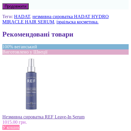
Продовжити
Теги:
HADAT
,
незмивна сироватка HADAT HYDRO
MIRACLE HAIR SERUM
,
ізраільска косметика.
Рекомендовані товари
100% веганський
Виготовлено у Швеції
Незмивна сироватка REF Leave-In Serum
1015.00 грн.
У кошик