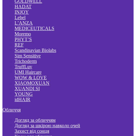
GOLDWELL
HADAT
INJOY
Lebel
L’ANZA
MEDICEUTICALS
Moremo
PHYT’S
REF
Scandinavian Biolabs
Sim Sensitive
Trichoderm
TruffLuv
UMI Haircare
WOW & LOVE
XIAOMOXUAN
XUANDI SI
YOUNG
idHAIR
Обличчя
Догляд за обличчям
Догляд за шкірою навколо очей
Захист від сонця