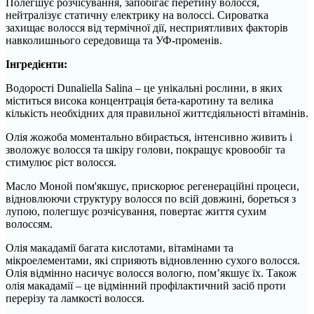
Полегшує розчісування, запобігає перетину волосся,
нейтралізує статичну електрику на волоссі. Сироватка
захищає волосся від термічної дії, несприятливих факторів
навколишнього середовища та УФ-променів.
Інгредієнти:
Водорості Dunaliella Salina – це унікальні рослини, в яких
міститься висока концентрація бета-каротину та велика
кількість необхідних для правильної життєдіяльності вітамінів.
Олія жожоба моментально вбирається, інтенсивно живить і
зволожує волосся та шкіру голови, покращує кровообіг та
стимулює ріст волосся.
Масло Моной пом'якшує, прискорює регенераційні процеси,
відновлюючи структуру волосся по всій довжині, бореться з
лупою, полегшує розчісування, повертає життя сухим
волоссям.
Олія макадамії багата кислотами, вітамінами та
мікроелементами, які сприяють відновленню сухого волосся.
Олія відмінно насичує волосся вологю, пом’якшує їх. Також
олія макадамії – це відмінний профілактичний засіб проти
перерізу та ламкості волосся.