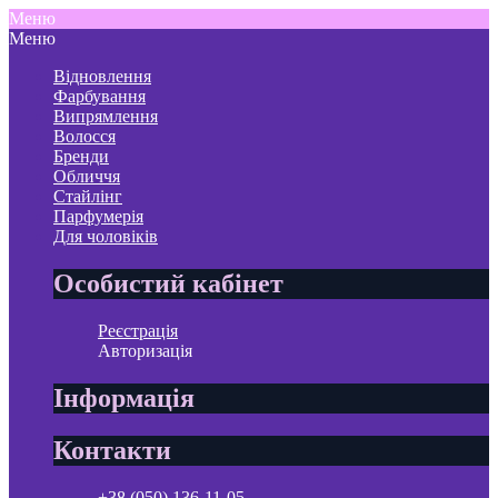
Меню
Меню
Відновлення
Фарбування
Випрямлення
Волосся
Бренди
Обличчя
Стайлінг
Парфумерія
Для чоловіків
Особистий кабінет
Реєстрація
Авторизація
Інформація
Контакти
+38 (050) 136-11-05