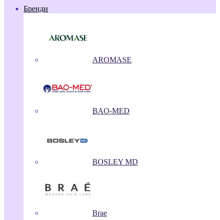
Бренди
AROMASE
BAO-MED
BOSLEY MD
Brae