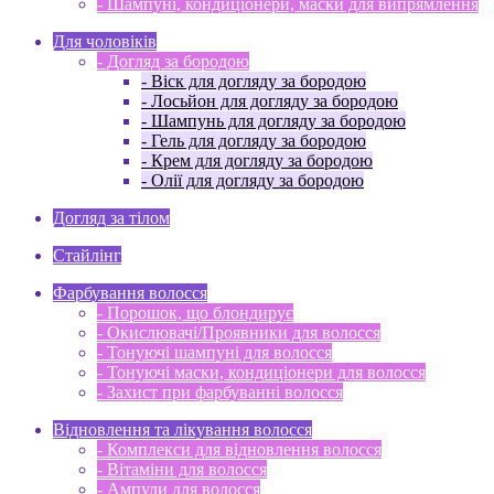
- Шампуні, кондиціонери, маски для випрямлення
Для чоловіків
- Догляд за бородою
- Віск для догляду за бородою
- Лосьйон для догляду за бородою
- Шампунь для догляду за бородою
- Гель для догляду за бородою
- Крем для догляду за бородою
- Олії для догляду за бородою
Догляд за тілом
Стайлінг
Фарбування волосся
- Порошок, що блондирує
- Окислювачі/Проявники для волосся
- Тонуючі шампуні для волосся
- Тонуючі маски, кондиціонери для волосся
- Захист при фарбуванні волосся
Відновлення та лікування волосся
- Комплекси для відновлення волосся
- Вітаміни для волосся
- Ампули для волосся