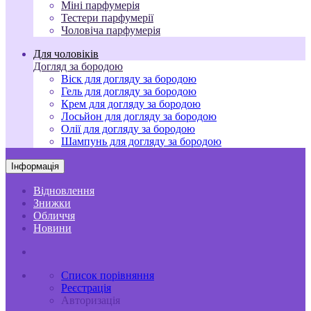
Міні парфумерія
Тестери парфумерії
Чоловіча парфумерія
Для чоловіків
Догляд за бородою
Віск для догляду за бородою
Гель для догляду за бородою
Крем для догляду за бородою
Лосьйон для догляду за бородою
Олії для догляду за бородою
Шампунь для догляду за бородою
Інформація
Відновлення
Знижки
Обличчя
Новини
Список порівняння
Реєстрація
Авторизація