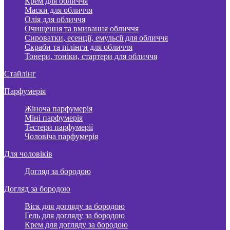
Крем для обличчя
Маски для обличчя
Олія для обличчя
Очищення та вмивання обличчя
Сироватки, есенції, емульсії для обличчя
Скраби та пілінги для обличчя
Тонери, тоніки, стартери для обличчя
Стайлінг
Парфумерія
Жіноча парфумерія
Міні парфумерія
Тестери парфумерії
Чоловіча парфумерія
Для чоловіків
Догляд за бородою
Догляд за бородою
Віск для догляду за бородою
Гель для догляду за бородою
Крем для догляду за бородою