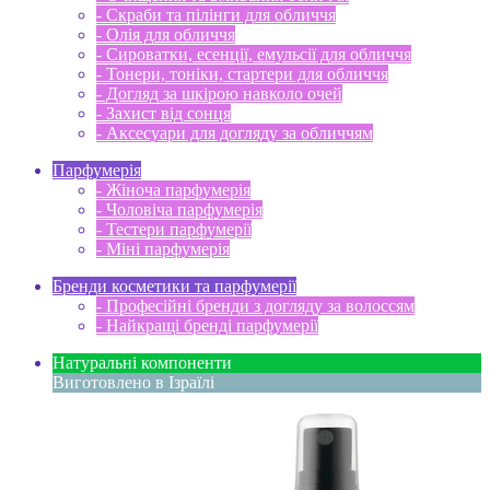
- Скраби та пілінги для обличчя
- Олія для обличчя
- Сироватки, есенції, емульсії для обличчя
- Тонери, тоніки, стартери для обличчя
- Догляд за шкірою навколо очей
- Захист від сонця
- Аксесуари для догляду за обличчям
Парфумерія
- Жіноча парфумерія
- Чоловіча парфумерія
- Тестери парфумерії
- Міні парфумерія
Бренди косметики та парфумерії
- Професійні бренди з догляду за волоссям
- Найкращі бренді парфумерії
Натуральні компоненти
Виготовлено в Ізраїлі