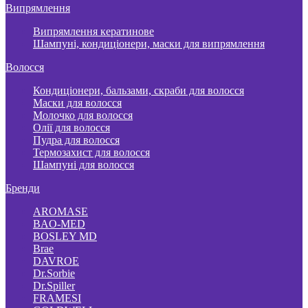
Випрямлення
Випрямлення кератинове
Шампуні, кондиціонери, маски для випрямлення
Волосся
Кондиціонери, бальзами, скраби для волосся
Маски для волосся
Молочко для волосся
Олії для волосся
Пудра для волосся
Термозахист для волосся
Шампуні для волосся
Бренди
AROMASE
BAO-MED
BOSLEY MD
Brae
DAVROE
Dr.Sorbie
Dr.Spiller
FRAMESI