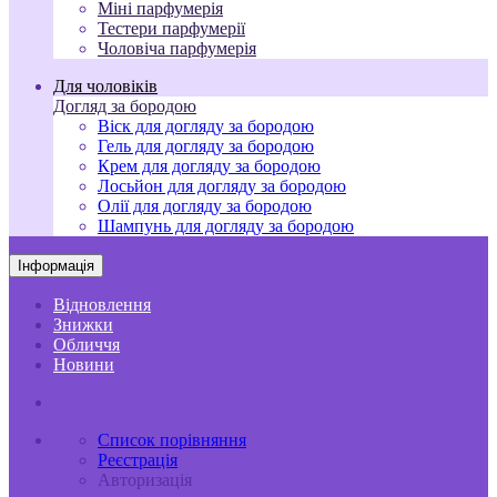
Міні парфумерія
Тестери парфумерії
Чоловіча парфумерія
Для чоловіків
Догляд за бородою
Віск для догляду за бородою
Гель для догляду за бородою
Крем для догляду за бородою
Лосьйон для догляду за бородою
Олії для догляду за бородою
Шампунь для догляду за бородою
Інформація
Відновлення
Знижки
Обличчя
Новини
Список порівняння
Реєстрація
Авторизація