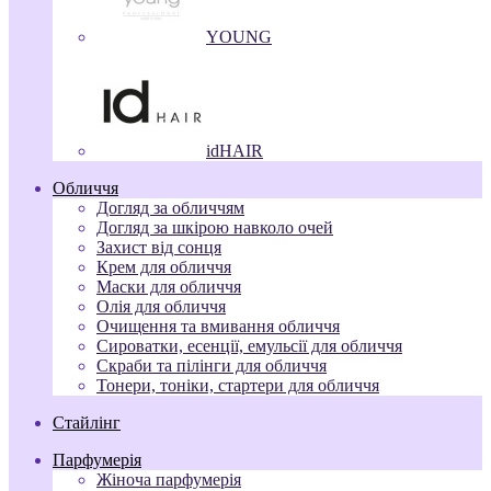
YOUNG
idHAIR
Обличчя
Догляд за обличчям
Догляд за шкірою навколо очей
Захист від сонця
Крем для обличчя
Маски для обличчя
Олія для обличчя
Очищення та вмивання обличчя
Сироватки, есенції, емульсії для обличчя
Скраби та пілінги для обличчя
Тонери, тоніки, стартери для обличчя
Стайлінг
Парфумерія
Жіноча парфумерія