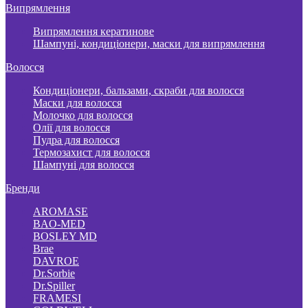
Випрямлення
Випрямлення кератинове
Шампуні, кондиціонери, маски для випрямлення
Волосся
Кондиціонери, бальзами, скраби для волосся
Маски для волосся
Молочко для волосся
Олії для волосся
Пудра для волосся
Термозахист для волосся
Шампуні для волосся
Бренди
AROMASE
BAO-MED
BOSLEY MD
Brae
DAVROE
Dr.Sorbie
Dr.Spiller
FRAMESI