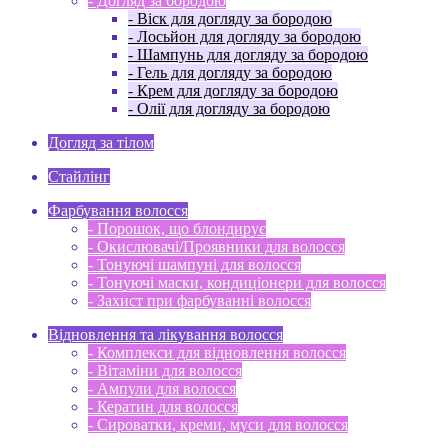
- Догляд за бородою
- Віск для догляду за бородою
- Лосьйон для догляду за бородою
- Шампунь для догляду за бородою
- Гель для догляду за бородою
- Крем для догляду за бородою
- Олії для догляду за бородою
Догляд за тілом
Стайлінг
Фарбування волосся
- Порошок, що блондирує
- Окислювачі/Проявники для волосся
- Тонуючі шампуні для волосся
- Тонуючі маски, кондиціонери для волосся
- Захист при фарбуванні волосся
Відновлення та лікування волосся
- Комплекси для відновлення волосся
- Вітаміни для волосся
- Ампули для волосся
- Кератин для волосся
- Сироватки, креми, муси для волосся