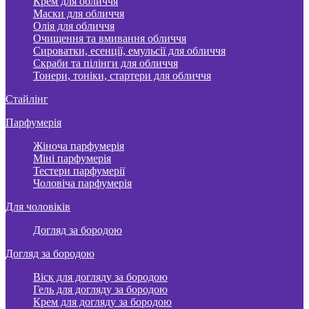
Крем для обличчя
Маски для обличчя
Олія для обличчя
Очищення та вмивання обличчя
Сироватки, есенції, емульсії для обличчя
Скраби та пілінги для обличчя
Тонери, тоніки, стартери для обличчя
Стайлінг
Парфумерія
Жіноча парфумерія
Міні парфумерія
Тестери парфумерії
Чоловіча парфумерія
Для чоловіків
Догляд за бородою
Догляд за бородою
Віск для догляду за бородою
Гель для догляду за бородою
Крем для догляду за бородою