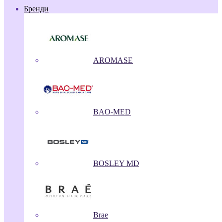
Бренди
AROMASE
BAO-MED
BOSLEY MD
Brae