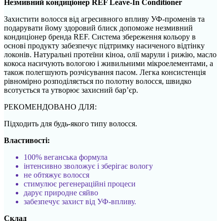
Незмивний кондиціонер REF Leave-In Conditioner
Захистити волосся від агресивного впливу УФ-променів та
подарувати йому здоровий блиск допоможе незмивний
кондиціонер бренда REF. Система збереження кольору в
основі продукту забезпечує підтримку насиченого відтінку
локонів. Натуральні протеїни кіноа, олії марули і рижію, масло
кокоса насичують вологою і живильними мікроелементами, а
також полегшують розчісування пасом. Легка консистенція
рівномірно розподіляється по полотну волосся, швидко
всотується та утворює захисний бар’єр.
РЕКОМЕНДОВАНО ДЛЯ:
Підходить для будь-якого типу волосся.
Властивості:
100% веганська формула
інтенсивно зволожує і зберігає вологу
не обтяжує волосся
стимулює регенераційні процеси
дарує природне сяйво
забезпечує захист від УФ-впливу.
Склад