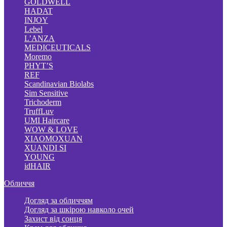
GOLDWELL
HADAT
INJOY
Lebel
L’ANZA
MEDICEUTICALS
Moremo
PHYT’S
REF
Scandinavian Biolabs
Sim Sensitive
Trichoderm
TruffLuv
UMI Haircare
WOW & LOVE
XIAOMOXUAN
XUANDI SI
YOUNG
idHAIR
Обличчя
Догляд за обличчям
Догляд за шкірою навколо очей
Захист від сонця