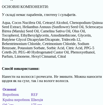
ОСНОВНІ КОМПОНЕНТИ:
У складі немає парабенів, глютену і сульфатів.
Aqua, Cocos Nucifera Oil, Cetearyl Alcohol, Chenopodium Quinoa
Seed Extract, Helianthus Annuus (Sunflower) Seed Oil, Sclerocarya
Birrea (Marula) Seed Oil, Camelina Sativa Oil, Olus Oil,
Tocopherol, Ethylhexylglycerin, Amodimethicone, Glycerin,
Butylene Glycol Dicaprylate/Dicaprate, Trideceth-12,
Behentrimonium Chloride, Cetrimonium Chloride, Sodium
Benzoate, Potassium Sorbate, Sorbic Acid, Citric Acid, PPG-5
Ceteth-20, PEG-40 Hydrogenated Castor Oil, Phenoxyethanol,
Parfum, Limonene, Hexyl Cinnamal, Citral
Спосіб використання:
Нанести на волосся і розчесати. Не змивати. Можна наносити
щодня як на сухе, так і на вологе волосся.
Основні
Виробник
REF
Країна виробник
Швеція
Об `єм
175 мл