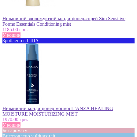
Незмивний зволожуючий кондиціонер-спрей Sim Sensitive
Forme Essentials Conditioning mist
1185.00 грн.
У кошик
Зроблено в США
Незмивний кондиціонер моі моі LʼANZA HEALING
MOISTURE MOISTURIZING MIST
1970.00 грн.
У кошик
Без аромату
Виготовлено у Фінляндії