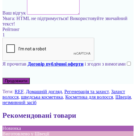
Ваш відгук
Увага:
HTML не підтримується! Використовуйте звичайний
текст!
Рейтинг
1
Я прочитав
Договір публічної оферти
і згоден з вимогами
Продовжити
Теги:
REF
,
Домашній догляд
,
Регенерація та захист
,
Захист
волосся
,
шведська косметика
,
Косметика для волосся
,
Швеція
,
незмивний засіб
Рекомендовані товари
Новинка
Виготовлено у Швеції