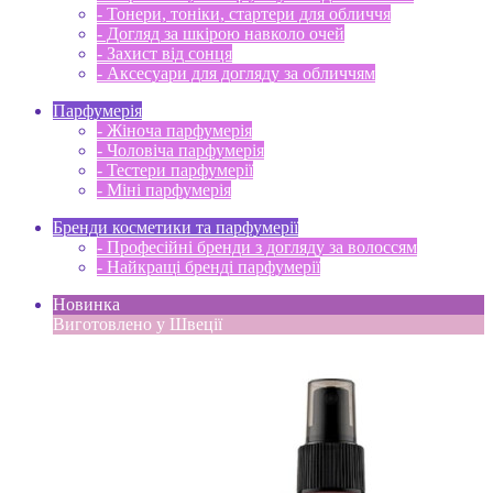
- Тонери, тоніки, стартери для обличчя
- Догляд за шкірою навколо очей
- Захист від сонця
- Аксесуари для догляду за обличчям
Парфумерія
- Жіноча парфумерія
- Чоловіча парфумерія
- Тестери парфумерії
- Міні парфумерія
Бренди косметики та парфумерії
- Професійні бренди з догляду за волоссям
- Найкращі бренді парфумерії
Новинка
Виготовлено у Швеції