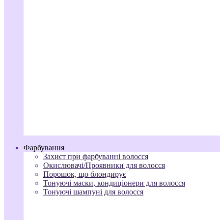
Фарбування
Захист при фарбуванні волосся
Окислювачі/Проявники для волосся
Порошок, що блондирує
Тонуючі маски, кондиціонери для волосся
Тонуючі шампуні для волосся