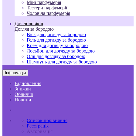
Міні парфумерія
Тестери парфумерії
Чоловіча парфумерія
Для чоловіків
Догляд за бородою
Віск для догляду за бородою
Гель для догляду за бородою
Крем для догляду за бородою
Лосьйон для догляду за бородою
Олії для догляду за бородою
Шампунь для догляду за бородою
Інформація
Відновлення
Знижки
Обличчя
Новини
Список порівняння
Реєстрація
Авторизація