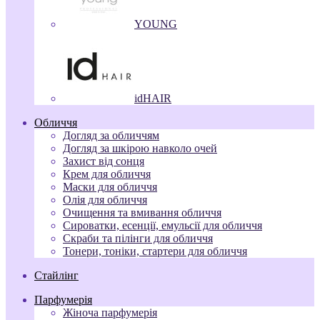
YOUNG
idHAIR
Обличчя
Догляд за обличчям
Догляд за шкірою навколо очей
Захист від сонця
Крем для обличчя
Маски для обличчя
Олія для обличчя
Очищення та вмивання обличчя
Сироватки, есенції, емульсії для обличчя
Скраби та пілінги для обличчя
Тонери, тоніки, стартери для обличчя
Стайлінг
Парфумерія
Жіноча парфумерія