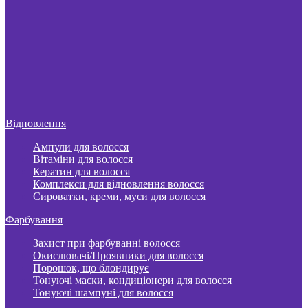
Відновлення
Ампули для волосся
Вітаміни для волосся
Кератин для волосся
Комплекси для відновлення волосся
Сироватки, креми, муси для волосся
Фарбування
Захист при фарбуванні волосся
Окислювачі/Проявники для волосся
Порошок, що блондирує
Тонуючі маски, кондиціонери для волосся
Тонуючі шампуні для волосся