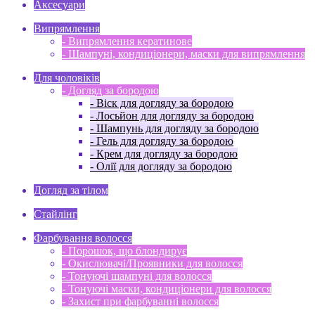
Аксесуари
Випрямлення
- Випрямлення кератинове
- Шампуні, кондиціонери, маски для випрямлення
Для чоловіків
- Догляд за бородою
- Віск для догляду за бородою
- Лосьйон для догляду за бородою
- Шампунь для догляду за бородою
- Гель для догляду за бородою
- Крем для догляду за бородою
- Олії для догляду за бородою
Догляд за тілом
Стайлінг
Фарбування волосся
- Порошок, що блондирує
- Окислювачі/Проявники для волосся
- Тонуючі шампуні для волосся
- Тонуючі маски, кондиціонери для волосся
- Захист при фарбуванні волосся