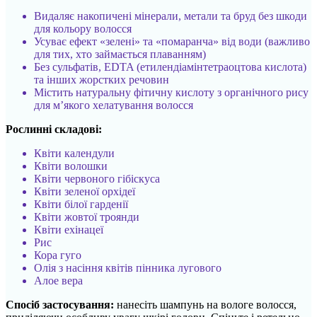
Видаляє накопичені мінерали, метали та бруд без шкоди
для кольору волосся
Усуває ефект «зелені» та «помаранча» від води (важливо
для тих, хто займається плаванням)
Без сульфатів, EDTA (етилендіамінтетраоцтова кислота)
та інших жорстких речовин
Містить натуральну фітичну кислоту з органічного рису
для м’якого хелатування волосся
Рослинні складові:
Квіти календули
Квіти волошки
Квіти червоного гібіскуса
Квіти зеленої орхідеї
Квіти білої гарденії
Квіти жовтої троянди
Квіти ехінацеї
Рис
Кора гуго
Олія з насіння квітів пінника лугового
Алое вера
Спосіб застосування:
нанесіть шампунь на вологе волосся,