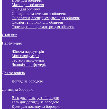
Крем для обличчя
Маски для обличчя
Олія для обличчя
Очищення та вмивання обличчя
Сироватки, есенції, емульсії для обличчя
Скраби та пілінги для обличчя
Тонери, тоніки, стартери для обличчя
Стайлінг
Парфумерія
Жіноча парфумерія
Міні парфумерія
Тестери парфумерії
Чоловіча парфумерія
Для чоловіків
Догляд за бородою
Догляд за бородою
Віск для догляду за бородою
Гель для догляду за бородою
Крем для догляду за бородою