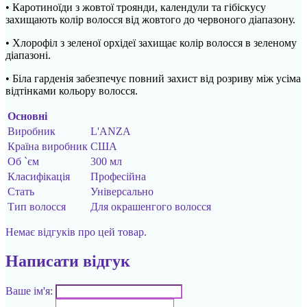
• Каротиноїди з жовтої троянди, календули та гібіскусу
захищають колір волосся від жовтого до червоного діапазону.
• Хлорофіл з зеленої орхідеї захищає колір волосся в зеленому
діапазоні.
• Біла гарденія забезпечує повний захист від розриву між усіма
відтінками кольору волосся.
Основні
Виробник
L'ANZA
Країна виробник
США
Об `єм
300 мл
Класифікація
Професійна
Стать
Універсально
Тип волосся
Для окрашенгого волосся
Немає відгуків про цей товар.
Написати відгук
Ваше ім'я: