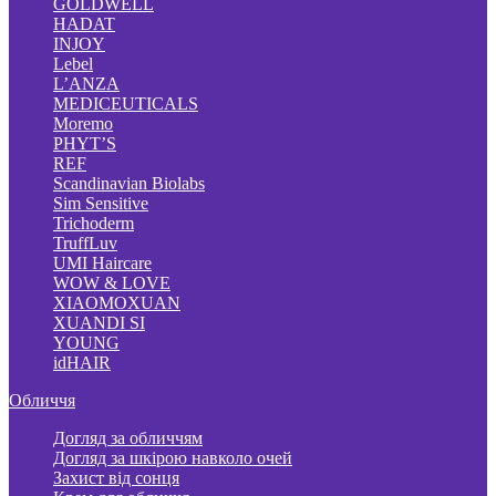
GOLDWELL
HADAT
INJOY
Lebel
L’ANZA
MEDICEUTICALS
Moremo
PHYT’S
REF
Scandinavian Biolabs
Sim Sensitive
Trichoderm
TruffLuv
UMI Haircare
WOW & LOVE
XIAOMOXUAN
XUANDI SI
YOUNG
idHAIR
Обличчя
Догляд за обличчям
Догляд за шкірою навколо очей
Захист від сонця