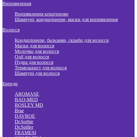
Випрямлення
Випрямлення кератинове
Шампуні, кондиціонери, маски для випрямлення
Волосся
Кондиціонери, бальзами, скраби для волосся
Маски для волосся
Молочко для волосся
Олії для волосся
Пудра для волосся
Термозахист для волосся
Шампуні для волосся
Бренди
AROMASE
BAO-MED
BOSLEY MD
Brae
DAVROE
Dr.Sorbie
Dr.Spiller
FRAMESI