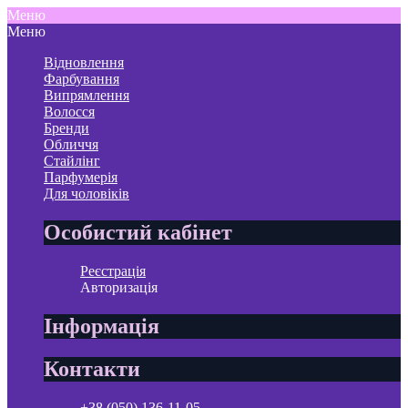
Меню
Меню
Відновлення
Фарбування
Випрямлення
Волосся
Бренди
Обличчя
Стайлінг
Парфумерія
Для чоловіків
Особистий кабінет
Реєстрація
Авторизація
Інформація
Контакти
+38 (050) 136-11-05