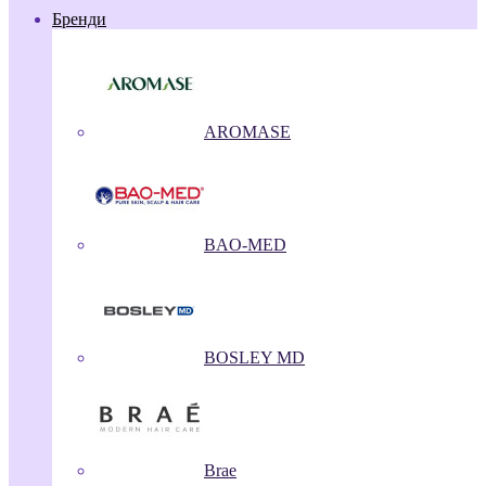
Бренди
AROMASE
BAO-MED
BOSLEY MD
Brae