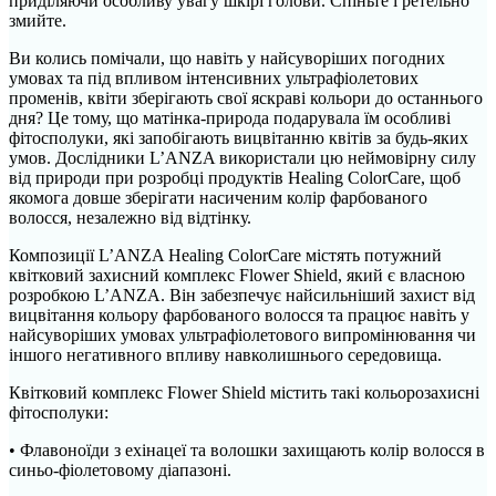
приділяючи особливу увагу шкірі голови. Спіньте і ретельно
змийте.
Ви колись помічали, що навіть у найсуворіших погодних
умовах та під впливом інтенсивних ультрафіолетових
променів, квіти зберігають свої яскраві кольори до останнього
дня? Це тому, що матінка-природа подарувала їм особливі
фітосполуки, які запобігають вицвітанню квітів за будь-яких
умов. Дослідники L’ANZA використали цю неймовірну силу
від природи при розробці продуктів Healing ColorCare, щоб
якомога довше зберігати насиченим колір фарбованого
волосся, незалежно від відтінку.
Композиції L’ANZA Healing ColorCare містять потужний
квітковий захисний комплекс Flower Shield, який є власною
розробкою L’ANZA. Він забезпечує найсильніший захист від
вицвітання кольору фарбованого волосся та працює навіть у
найсуворіших умовах ультрафіолетового випромінювання чи
іншого негативного впливу навколишнього середовища.
Квітковий комплекс Flower Shield містить такі кольорозахисні
фітосполуки:
• Флавоноїди з ехінацеї та волошки захищають колір волосся в
синьо-фіолетовому діапазоні.