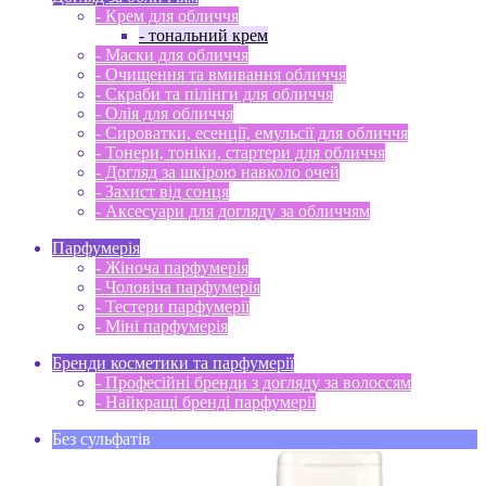
- Крем для обличчя
- тональний крем
- Маски для обличчя
- Очищення та вмивання обличчя
- Скраби та пілінги для обличчя
- Олія для обличчя
- Сироватки, есенції, емульсії для обличчя
- Тонери, тоніки, стартери для обличчя
- Догляд за шкірою навколо очей
- Захист від сонця
- Аксесуари для догляду за обличчям
Парфумерія
- Жіноча парфумерія
- Чоловіча парфумерія
- Тестери парфумерії
- Міні парфумерія
Бренди косметики та парфумерії
- Професійні бренди з догляду за волоссям
- Найкращі бренді парфумерії
Без сульфатів