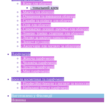
- Крем для обличчя
- тональний крем
- Маски для обличчя
- Очищення та вмивання обличчя
- Скраби та пілінги для обличчя
- Олія для обличчя
- Сироватки, есенції, емульсії для обличчя
- Тонери, тоніки, стартери для обличчя
- Догляд за шкірою навколо очей
- Захист від сонця
- Аксесуари для догляду за обличчям
Парфумерія
- Жіноча парфумерія
- Чоловіча парфумерія
- Тестери парфумерії
- Міні парфумерія
Бренди косметики та парфумерії
- Професійні бренди з догляду за волоссям
- Найкращі бренді парфумерії
Виготовлено у Фінляндії
Новинка