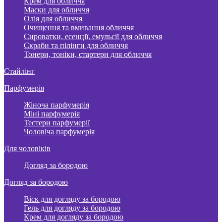
Крем для обличчя
Маски для обличчя
Олія для обличчя
Очищення та вмивання обличчя
Сироватки, есенції, емульсії для обличчя
Скраби та пілінги для обличчя
Тонери, тоніки, стартери для обличчя
Стайлінг
Парфумерія
Жіноча парфумерія
Міні парфумерія
Тестери парфумерії
Чоловіча парфумерія
Для чоловіків
Догляд за бородою
Догляд за бородою
Віск для догляду за бородою
Гель для догляду за бородою
Крем для догляду за бородою