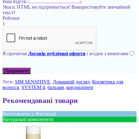
Ваш відгук
Увага:
HTML не підтримується! Використовуйте звичайний
текст!
Рейтинг
1
Я прочитав
Договір публічної оферти
і згоден з вимогами
Продовжити
Теги:
SIM SENSITIVE
,
Домашній догляд
,
Косметика для
волосся
,
SYSTEM 4
,
бальзам
,
кондиціонер
Рекомендовані товари
Виготовлено у Фінляндії
Натуральні компоненти