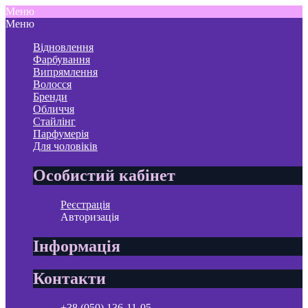
Меню
Меню
Відновлення
Фарбування
Випрямлення
Волосся
Бренди
Обличчя
Стайлінг
Парфумерія
Для чоловіків
Особистий кабінет
Реєстрація
Авторизація
Інформація
Контакти
+38 (050) 136-11-05