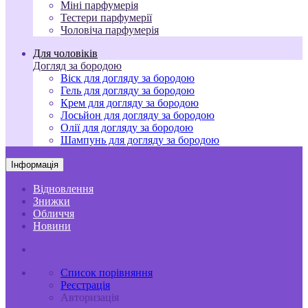
Міні парфумерія
Тестери парфумерії
Чоловіча парфумерія
Для чоловіків
Догляд за бородою
Віск для догляду за бородою
Гель для догляду за бородою
Крем для догляду за бородою
Лосьйон для догляду за бородою
Олії для догляду за бородою
Шампунь для догляду за бородою
Інформація
Відновлення
Знижки
Обличчя
Новини
Список порівняння
Реєстрація
Авторизація