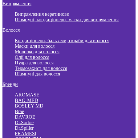
Випрямлення
Випрямлення кератинове
Шампуні, кондиціонери, маски для випрямлення
Волосся
Кондиціонери, бальзами, скраби для волосся
Маски для волосся
Молочко для волосся
Олії для волосся
Пудра для волосся
Термозахист для волосся
Шампуні для волосся
Бренди
AROMASE
BAO-MED
BOSLEY MD
Brae
DAVROE
Dr.Sorbie
Dr.Spiller
FRAMESI