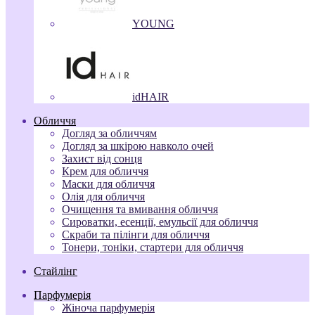
YOUNG
idHAIR
Обличчя
Догляд за обличчям
Догляд за шкірою навколо очей
Захист від сонця
Крем для обличчя
Маски для обличчя
Олія для обличчя
Очищення та вмивання обличчя
Сироватки, есенції, емульсії для обличчя
Скраби та пілінги для обличчя
Тонери, тоніки, стартери для обличчя
Стайлінг
Парфумерія
Жіноча парфумерія