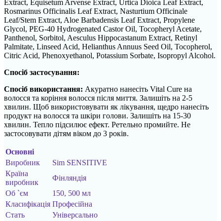
Extract, Equisetum Arvense Extract, Urtica Dioica Leaf Extract,
Rosmarinus Officinalis Leaf Extract, Nasturtium Officinale
Leaf/Stem Extract, Aloe Barbadensis Leaf Extract, Propylene
Glycol, PEG-40 Hydrogenated Castor Oil, Tocopheryl Acetate,
Panthenol, Sorbitol, Aesculus Hippocastanum Extract, Retinyl
Palmitate, Linseed Acid, Helianthus Annuus Seed Oil, Tocopherol,
Citric Acid, Phenoxyethanol, Potassium Sorbate, Isopropyl Alcohol.
Спосіб застосування:
Спосіб використання:
Акуратно нанесіть Vital Cure на
волосся та коріння волосся після миття. Залишіть на 2-5
хвилин. Щоб використовувати як лікування, щедро нанесіть
продукт на волосся та шкіри голови. Залишіть на 15-30
хвилин. Тепло підсилює ефект. Ретельно промийте. Не
застосовувати дітям віком до 3 років.
Основні
Виробник
Sim SENSITIVE
Країна
Фінляндія
виробник
Об `єм
150, 500 мл
Класифікація
Професійна
Стать
Універсально