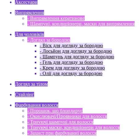
Аксесуари
Випрямлення
- Випрямлення кератинове
- Шампуні, кондиціонери, маски для випрямлення
Для чоловіків
- Догляд за бородою
- Віск для догляду за бородою
- Лосьйон для догляду за бородою
- Шампунь для догляду за бородою
- Гель для догляду за бородою
- Крем для догляду за бородою
- Олії для догляду за бородою
Догляд за тілом
Стайлінг
Фарбування волосся
- Порошок, що блондирує
- Окислювачі/Проявники для волосся
- Тонуючі шампуні для волосся
- Тонуючі маски, кондиціонери для волосся
- Захист при фарбуванні волосся