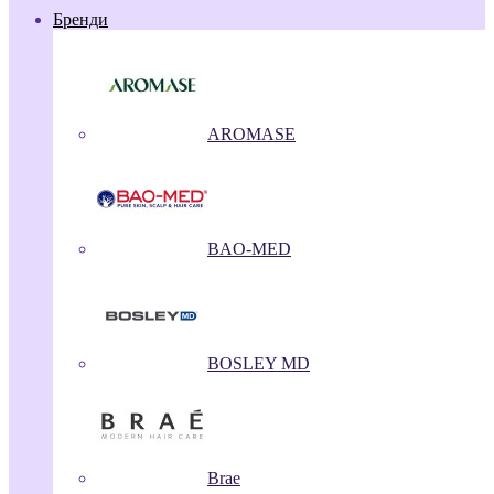
Бренди
AROMASE
BAO-MED
BOSLEY MD
Brae