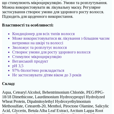
що стимулюють мікроциркуляцію. Умови та розплутування.
Можна використовувати як лікувальну маску. Регулярне
застосування створює умови для здорового росту волосся.
Підходить для щоденного використання.
Властивості та особливості:
Кондиціонер для всіх типів волосся
Може використовуватися як лікування з більшим часом
витримки на шкірі та волоссі
Зволожує та розплутує волосся
Створює умови для росту здорового волосся
Стимулює мікроциркуляцію
Веганський продукт
рН 3,5
97% біологічно розкладається
Не застосовувати дітям віком до 3 років
Склад:
Aqua, Cetearyl Alcohol, Behentrimonium Chloride, PEG/PPG-
18/18 Dimethicone, Laurdimonium Hydroxypropyl Hydrolyzed
Wheat Protein, Dipalmitoylethyl Hydroxyethylmonium
Methosulfate, Ceteareth-20, Menthol, Piroctone Olamine, Salicylic
Acid, Glycerin, Betula Alba Leaf Extract, Arctium Lappa Root