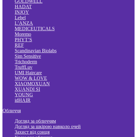
GOLDWELL
HADAT
INJOY
Lebel
L’ANZA
MEDICEUTICALS
Moremo
PHYT’S
REF
Scandinavian Biolabs
Sim Sensitive
Trichoderm
TruffLuv
UMI Haircare
WOW & LOVE
XIAOMOXUAN
XUANDI SI
YOUNG
idHAIR
Обличчя
Догляд за обличчям
Догляд за шкірою навколо очей
Захист від сонця