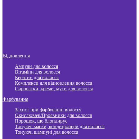
Відновлення
Ампули для волосся
Вітаміни для волосся
Кератин для волосся
Комплекси для відновлення волосся
Сироватки, креми, муси для волосся
Фарбування
Захист при фарбуванні волосся
Окислювачі/Проявники для волосся
Порошок, що блондирує
Тонуючі маски, кондиціонери для волосся
Тонуючі шампуні для волосся