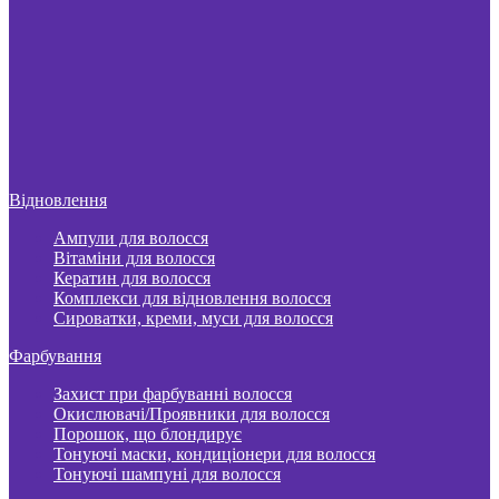
Відновлення
Ампули для волосся
Вітаміни для волосся
Кератин для волосся
Комплекси для відновлення волосся
Сироватки, креми, муси для волосся
Фарбування
Захист при фарбуванні волосся
Окислювачі/Проявники для волосся
Порошок, що блондирує
Тонуючі маски, кондиціонери для волосся
Тонуючі шампуні для волосся