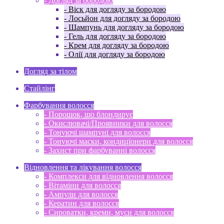
- Догляд за бородою
- Віск для догляду за бородою
- Лосьйон для догляду за бородою
- Шампунь для догляду за бородою
- Гель для догляду за бородою
- Крем для догляду за бородою
- Олії для догляду за бородою
Догляд за тілом
Стайлінг
Фарбування волосся
- Порошок, що блондирує
- Окислювачі/Проявники для волосся
- Тонуючі шампуні для волосся
- Тонуючі маски, кондиціонери для волосся
- Захист при фарбуванні волосся
Відновлення та лікування волосся
- Комплекси для відновлення волосся
- Вітаміни для волосся
- Ампули для волосся
- Кератин для волосся
- Сироватки, креми, муси для волосся