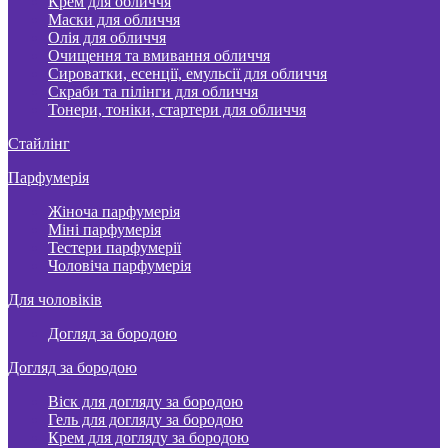
Крем для обличчя
Маски для обличчя
Олія для обличчя
Очищення та вмивання обличчя
Сироватки, есенції, емульсії для обличчя
Скраби та пілінги для обличчя
Тонери, тоніки, стартери для обличчя
Стайлінг
Парфумерія
Жіноча парфумерія
Міні парфумерія
Тестери парфумерії
Чоловіча парфумерія
Для чоловіків
Догляд за бородою
Догляд за бородою
Віск для догляду за бородою
Гель для догляду за бородою
Крем для догляду за бородою