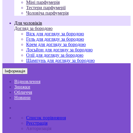
Міні парфумерія
Тестери парфумерії
Чоловіча парфумерія
Для чоловіків
Догляд за бородою
Віск для догляду за бородою
Гель для догляду за бородою
Крем для догляду за бородою
Лосьйон для догляду за бородою
Олії для догляду за бородою
Шампунь для догляду за бородою
Інформація
Відновлення
Знижки
Обличчя
Новини
Список порівняння
Реєстрація
Авторизація