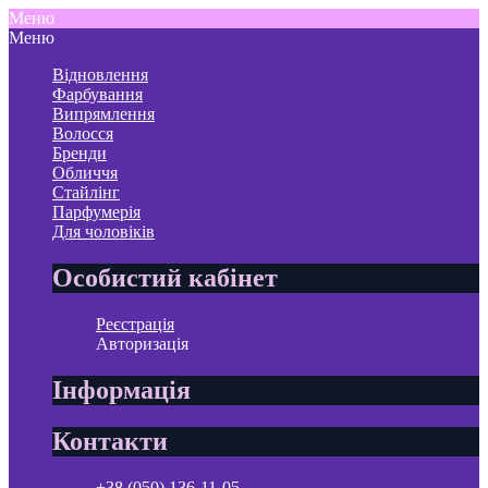
Меню
Меню
Відновлення
Фарбування
Випрямлення
Волосся
Бренди
Обличчя
Стайлінг
Парфумерія
Для чоловіків
Особистий кабінет
Реєстрація
Авторизація
Інформація
Контакти
+38 (050) 136-11-05