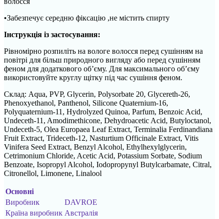
волосся
•Забезпечує середню фіксацію ,не містить спирту
Інструкція із застосування:
Рівномірно розпиліть на вологе волосся перед сушінням на
повітрі для більш природного вигляду або перед сушінням
феном для додаткового об’єму. Для максимального об’єму
використовуйте круглу щітку під час сушіння феном.
Склад: Aqua, PVP, Glycerin, Polysorbate 20, Glycereth-26,
Phenoxyethanol, Panthenol, Silicone Quaternium-16,
Polyquaternium-11, Hydrolyzed Quinoa, Parfum, Benzoic Acid,
Undeceth-11, Amodimethicone, Dehydroacetic Acid, Butyloctanol,
Undeceth-5, Olea Europaea Leaf Extract, Terminalia Ferdinandiana
Fruit Extract, Trideceth-12, Nasturtium Officinale Extract, Vitis
Vinifera Seed Extract, Benzyl Alcohol, Ethylhexylglycerin,
Cetrimonium Chloride, Acetic Acid, Potassium Sorbate, Sodium
Benzoate, Isopropyl Alcohol, Iodopropynyl Butylcarbamate, Citral,
Citronellol, Limonene, Linalool
Основні
Виробник
DAVROE
Країна виробник
Австралія