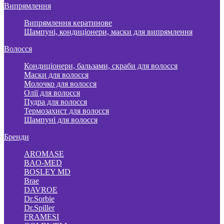
Випрямлення
Випрямлення кератинове
Шампуні, кондиціонери, маски для випрямлення
Волосся
Кондиціонери, бальзами, скраби для волосся
Маски для волосся
Молочко для волосся
Олії для волосся
Пудра для волосся
Термозахист для волосся
Шампуні для волосся
Бренди
AROMASE
BAO-MED
BOSLEY MD
Brae
DAVROE
Dr.Sorbie
Dr.Spiller
FRAMESI