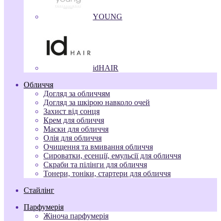
YOUNG
idHAIR
Обличчя
Догляд за обличчям
Догляд за шкірою навколо очей
Захист від сонця
Крем для обличчя
Маски для обличчя
Олія для обличчя
Очищення та вмивання обличчя
Сироватки, есенції, емульсії для обличчя
Скраби та пілінги для обличчя
Тонери, тоніки, стартери для обличчя
Стайлінг
Парфумерія
Жіноча парфумерія