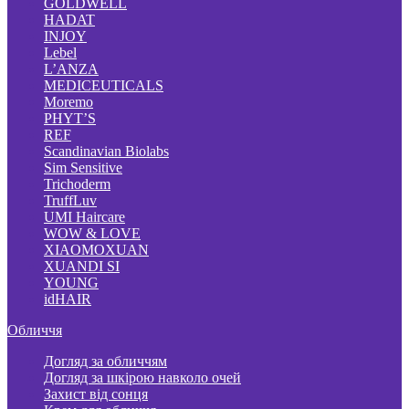
GOLDWELL
HADAT
INJOY
Lebel
L’ANZA
MEDICEUTICALS
Moremo
PHYT’S
REF
Scandinavian Biolabs
Sim Sensitive
Trichoderm
TruffLuv
UMI Haircare
WOW & LOVE
XIAOMOXUAN
XUANDI SI
YOUNG
idHAIR
Обличчя
Догляд за обличчям
Догляд за шкірою навколо очей
Захист від сонця