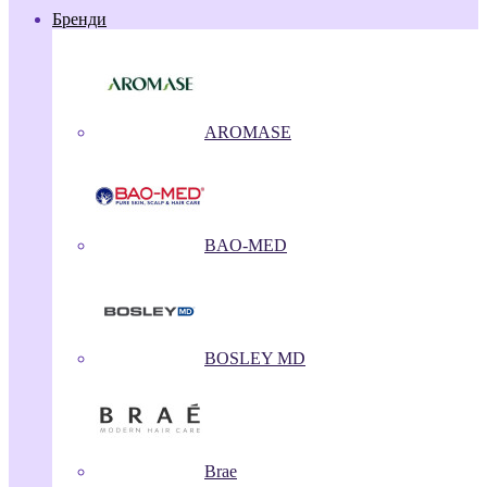
Бренди
AROMASE
BAO-MED
BOSLEY MD
Brae