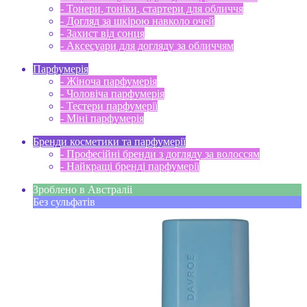
- Тонери, тоніки, стартери для обличчя
- Догляд за шкірою навколо очей
- Захист від сонця
- Аксесуари для догляду за обличчям
Парфумерія
- Жіноча парфумерія
- Чоловіча парфумерія
- Тестери парфумерії
- Міні парфумерія
Бренди косметики та парфумерії
- Професійні бренди з догляду за волоссям
- Найкращі бренді парфумерії
Зроблено в Австраліі
Без сульфатів