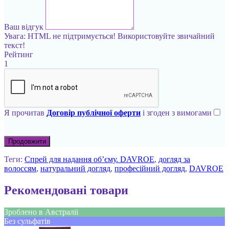
Ваш відгук
Увага:
HTML не підтримується! Використовуйте звичайний
текст!
Рейтинг
1
Я прочитав
Договір публічної оферти
і згоден з вимогами
Продовжити
Теги:
Спрей для надання об’єму. DAVROE
,
догляд за
волоссям
,
натуральний догляд
,
професійний догляд
,
DAVROE
Рекомендовані товари
Зроблено в Австраліі
Без сульфатів