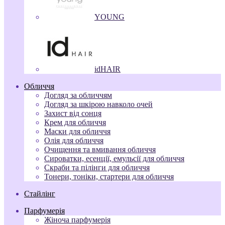
YOUNG
idHAIR
Обличчя
Догляд за обличчям
Догляд за шкірою навколо очей
Захист від сонця
Крем для обличчя
Маски для обличчя
Олія для обличчя
Очищення та вмивання обличчя
Сироватки, есенції, емульсії для обличчя
Скраби та пілінги для обличчя
Тонери, тоніки, стартери для обличчя
Стайлінг
Парфумерія
Жіноча парфумерія