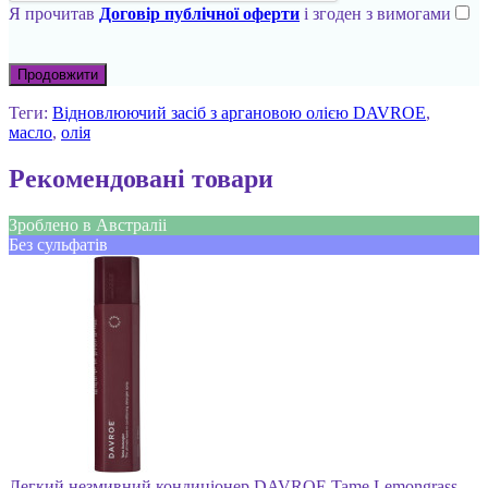
Я прочитав
Договір публічної оферти
і згоден з вимогами
Продовжити
Теги:
Відновлюючий засіб з аргановою олією DAVROE
,
масло
,
олія
Рекомендовані товари
Зроблено в Австраліі
Без сульфатів
Легкий незмивний кондиціонер DAVROE Tame Lemongrass