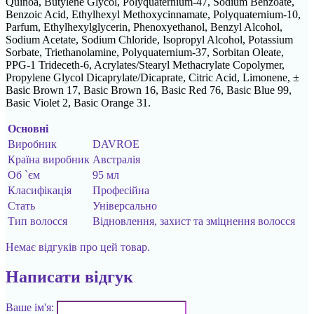
Quinoa, Butylene Glycol, Polyquaternium-47, Sodium Benzoate,
Benzoic Acid, Ethylhexyl Methoxycinnamate, Polyquaternium-10,
Parfum, Ethylhexylglycerin, Phenoxyethanol, Benzyl Alcohol,
Sodium Acetate, Sodium Chloride, Isopropyl Alcohol, Potassium
Sorbate, Triethanolamine, Polyquaternium-37, Sorbitan Oleate,
PPG-1 Trideceth-6, Acrylates/Stearyl Methacrylate Copolymer,
Propylene Glycol Dicaprylate/Dicaprate, Citric Acid, Limonene, ±
Basic Brown 17, Basic Brown 16, Basic Red 76, Basic Blue 99,
Basic Violet 2, Basic Orange 31.
Основні
Виробник
DAVROE
Країна виробник
Австралія
Об `єм
95 мл
Класифікація
Професійна
Стать
Універсально
Тип волосся
Відновлення, захист та зміцнення волосся
Немає відгуків про цей товар.
Написати відгук
Ваше ім'я: