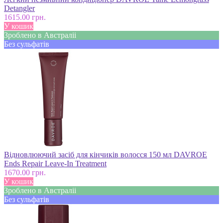
Detangler
1615.00 грн.
У кошик
Зроблено в Австраліі
Без сульфатів
Відновлюючий засіб для кінчиків волосся 150 мл DAVROE
Ends Repair Leave-In Treatment
1670.00 грн.
У кошик
Зроблено в Австраліі
Без сульфатів