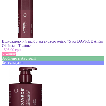
Відновлюючий засіб з аргановою олією 75 мл DAVROE Argan
Oil Instant Treatment
1505.00 грн.
У кошик
Зроблено в Австраліі
Без сульфатів