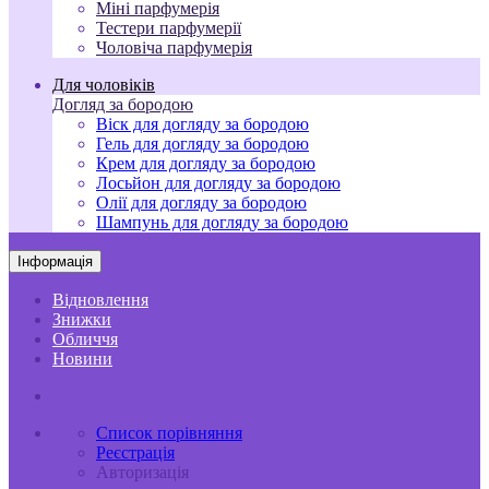
Міні парфумерія
Тестери парфумерії
Чоловіча парфумерія
Для чоловіків
Догляд за бородою
Віск для догляду за бородою
Гель для догляду за бородою
Крем для догляду за бородою
Лосьйон для догляду за бородою
Олії для догляду за бородою
Шампунь для догляду за бородою
Інформація
Відновлення
Знижки
Обличчя
Новини
Список порівняння
Реєстрація
Авторизація