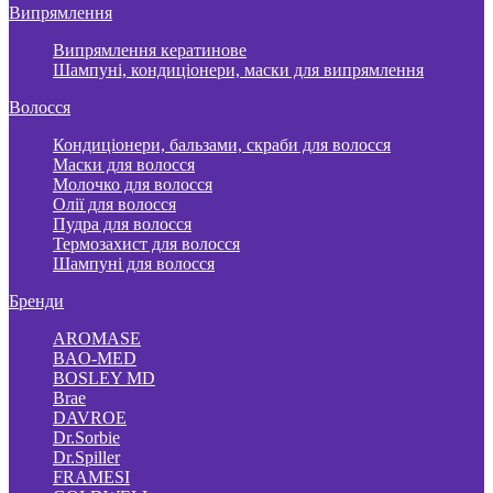
Випрямлення
Випрямлення кератинове
Шампуні, кондиціонери, маски для випрямлення
Волосся
Кондиціонери, бальзами, скраби для волосся
Маски для волосся
Молочко для волосся
Олії для волосся
Пудра для волосся
Термозахист для волосся
Шампуні для волосся
Бренди
AROMASE
BAO-MED
BOSLEY MD
Brae
DAVROE
Dr.Sorbie
Dr.Spiller
FRAMESI