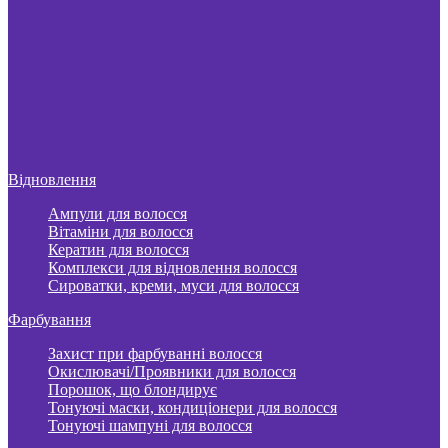
Відновлення
Ампули для волосся
Вітаміни для волосся
Кератин для волосся
Комплекси для відновлення волосся
Сироватки, креми, муси для волосся
Фарбування
Захист при фарбуванні волосся
Окислювачі/Проявники для волосся
Порошок, що блондирує
Тонуючі маски, кондиціонери для волосся
Тонуючі шампуні для волосся