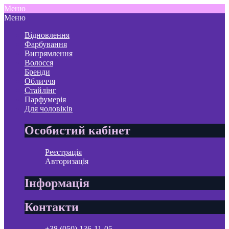
Меню
Меню
Відновлення
Фарбування
Випрямлення
Волосся
Бренди
Обличчя
Стайлінг
Парфумерія
Для чоловіків
Особистий кабінет
Реєстрація
Авторизація
Інформація
Контакти
+38 (050) 136-11-05