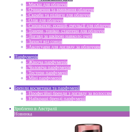
- Маски для обличчя
- Очищення та вмивання обличчя
- Скраби та пілінги для обличчя
- Олія для обличчя
- Сироватки, есенції, емульсії для обличчя
- Тонери, тоніки, стартери для обличчя
- Догляд за шкірою навколо очей
- Захист від сонця
- Аксесуари для догляду за обличчям
Парфумерія
- Жіноча парфумерія
- Чоловіча парфумерія
- Тестери парфумерії
- Міні парфумерія
Бренди косметики та парфумерії
- Професійні бренди з догляду за волоссям
- Найкращі бренді парфумерії
Зроблено в Австраліі
Новинка