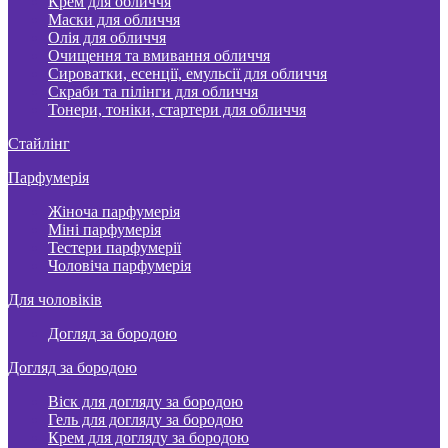
Крем для обличчя
Маски для обличчя
Олія для обличчя
Очищення та вмивання обличчя
Сироватки, есенції, емульсії для обличчя
Скраби та пілінги для обличчя
Тонери, тоніки, стартери для обличчя
Стайлінг
Парфумерія
Жіноча парфумерія
Міні парфумерія
Тестери парфумерії
Чоловіча парфумерія
Для чоловіків
Догляд за бородою
Догляд за бородою
Віск для догляду за бородою
Гель для догляду за бородою
Крем для догляду за бородою