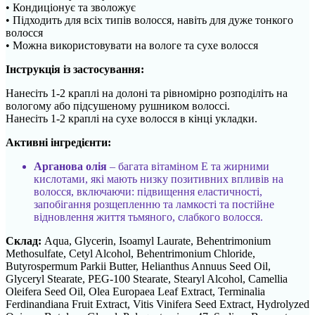
• Кондиціонує та зволожує
• Підходить для всіх типів волосся, навіть для дуже тонкого
волосся
• Можна використовувати на вологе та сухе волосся
Інструкція із застосування:
Нанесіть 1-2 краплі на долоні та рівномірно розподіліть на
вологому або підсушеному рушником волоссі.
Нанесіть 1-2 краплі на сухе волосся в кінці укладки.
Активні інгредієнти:
Арганова олія
– багата вітаміном Е та жирними
кислотами, які мають низку позитивних впливів на
волосся, включаючи: підвищення еластичності,
запобігання розщепленню та ламкості та постійне
відновлення життя тьмяного, слабкого волосся.
Склад:
Aqua, Glycerin, Isoamyl Laurate, Behentrimonium
Methosulfate, Cetyl Alcohol, Behentrimonium Chloride,
Butyrospermum Parkii Butter, Helianthus Annuus Seed Oil,
Glyceryl Stearate, PEG-100 Stearate, Stearyl Alcohol, Camellia
Oleifera Seed Oil, Olea Europaea Leaf Extract, Terminalia
Ferdinandiana Fruit Extract, Vitis Vinifera Seed Extract, Hydrolyzed