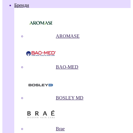
Бренди
AROMASE
BAO-MED
BOSLEY MD
Brae