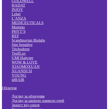
GOLDWELL
HADAT
INJOY
Lebel
L’ANZA
MEDICEUTICALS
Moremo
PHYT’S
REF
Scandinavian Biolabs
Sim Sensitive
Trichoderm
TruffLuv
UMI Haircare
WOW & LOVE
XIAOMOXUAN
XUANDI SI
YOUNG
idHAIR
Обличчя
Догляд за обличчям
Догляд за шкірою навколо очей
Захист від сонця