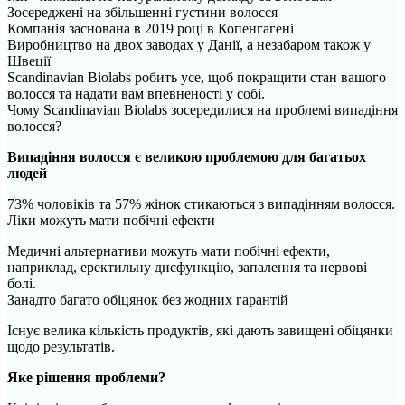
Зосереджені на збільшенні густини волосся
Компанія заснована в 2019 році в Копенгагені
Виробництво на двох заводах у Данії, а незабаром також у
Швеції
Scandinavian Biolabs робить усе, щоб покращити стан вашого
волосся та надати вам впевненості у собі.
Чому Scandinavian Biolabs зосередилися на проблемі випадіння
волосся?
Випадіння волосся є великою проблемою для багатьох
людей
73% чоловіків та 57% жінок стикаються з випадінням волосся.
Ліки можуть мати побічні ефекти
Медичні альтернативи можуть мати побічні ефекти,
наприклад, еректильну дисфункцію, запалення та нервові
болі.
Занадто багато обіцянок без жодних гарантій
Існує велика кількість продуктів, які дають завищені обіцянки
щодо результатів.
Яке рішення проблеми?