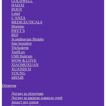
GOLDWELL
HADAT
INJOY
Lebel
L’ANZA
MEDICEUTICALS
Moremo
PHYT’S
REF
Scandinavian Biolabs
Sim Sensitive
Trichoderm
TruffLuv
UMI Haircare
WOW & LOVE
XIAOMOXUAN
XUANDI SI
YOUNG
idHAIR
Обличчя
Догляд за обличчям
Догляд за шкірою навколо очей
Захист від сонця