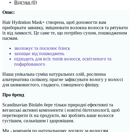
Відгуки (0)
Опис:
Hair Hydration Mask+ створена, щоб допомогти вам
приборкати завивку, зміцнювати волокна волосся та рятувати
їх від ламкості. Це саме те, що потрібно сухим, пошкодженим
пасмам.
зволожує та посилює блиск
захищає від пошкоджень
підходить для всіх типів волосся, освітленого та
пофарбованого
Наша унікальна суміш натуральних олій, рослинна
альтернатива силікону, прагне зафіксувати вологу у волоссі
для шовковистого, гладкого, глянцевого фінішу.
Про бренд
Scandinavian Biolabs бере тільки природні ефективні та
веганські активні компоненти і новітні біотехнології, щоб
перетворити їх на продукти, які зроблять ваше волосся
густішим, сильнішим і здоровішим.
Ми - компанія по натуральному догляду за волоссям