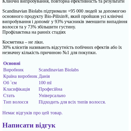
Клінічні випробування, повторна ефективність та результати
Scandinavian Biolabs підтримали +95 000 людей за допомогою
основного продукту Bio-Pilixin®, який пройшов усі клінічні
випробування і допоміг у 93% учасників зменшити випадіння
волосся та у 73% збільшити густину.
Профілактика на ранніх стадіях
Косметика – не ліки.
30% клієнтів називають відсутність побічних ефектів або їх
незначну кількість причиною №1 для покупки.
Основні
Виробник
Scandinavian Biolabs
Країна виробник
Данія
Об `єм
100 ml
Класифікація
Професійна
Стать
Універсально
Тип волосся
Підходить для всіх типів волосся.
Немає відгуків про цей товар.
Написати відгук