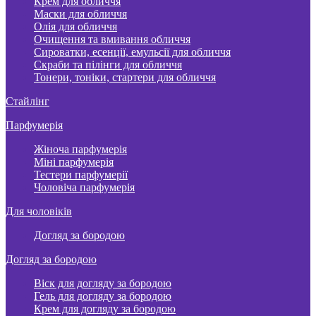
Крем для обличчя
Маски для обличчя
Олія для обличчя
Очищення та вмивання обличчя
Сироватки, есенції, емульсії для обличчя
Скраби та пілінги для обличчя
Тонери, тоніки, стартери для обличчя
Стайлінг
Парфумерія
Жіноча парфумерія
Міні парфумерія
Тестери парфумерії
Чоловіча парфумерія
Для чоловіків
Догляд за бородою
Догляд за бородою
Віск для догляду за бородою
Гель для догляду за бородою
Крем для догляду за бородою