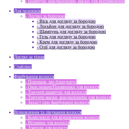
- Шампуні, кондиціонери, маски для випрямлення
Для чоловіків
- Догляд за бородою
- Віск для догляду за бородою
- Лосьйон для догляду за бородою
- Шампунь для догляду за бородою
- Гель для догляду за бородою
- Крем для догляду за бородою
- Олії для догляду за бородою
Догляд за тілом
Стайлінг
Фарбування волосся
- Порошок, що блондирує
- Окислювачі/Проявники для волосся
- Тонуючі шампуні для волосся
- Тонуючі маски, кондиціонери для волосся
- Захист при фарбуванні волосся
Відновлення та лікування волосся
- Комплекси для відновлення волосся
- Вітаміни для волосся
- Ампули для волосся