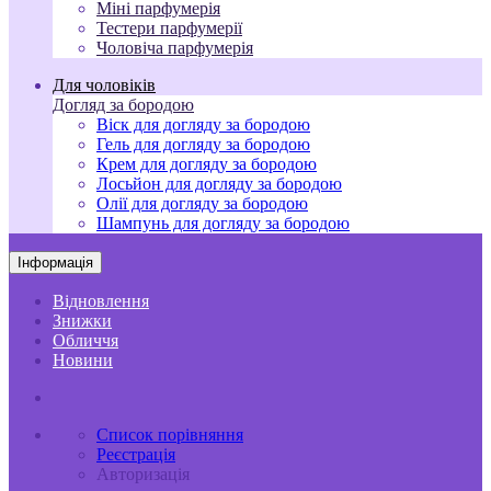
Міні парфумерія
Тестери парфумерії
Чоловіча парфумерія
Для чоловіків
Догляд за бородою
Віск для догляду за бородою
Гель для догляду за бородою
Крем для догляду за бородою
Лосьйон для догляду за бородою
Олії для догляду за бородою
Шампунь для догляду за бородою
Інформація
Відновлення
Знижки
Обличчя
Новини
Список порівняння
Реєстрація
Авторизація