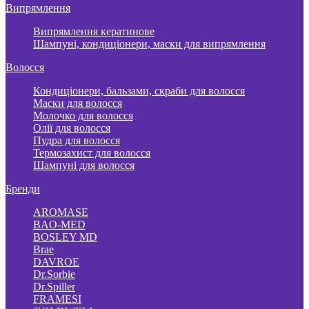
Випрямлення
Випрямлення кератинове
Шампуні, кондиціонери, маски для випрямлення
Волосся
Кондиціонери, бальзами, скраби для волосся
Маски для волосся
Молочко для волосся
Олії для волосся
Пудра для волосся
Термозахист для волосся
Шампуні для волосся
Бренди
AROMASE
BAO-MED
BOSLEY MD
Brae
DAVROE
Dr.Sorbie
Dr.Spiller
FRAMESI