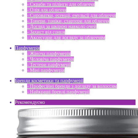
- Скраби та пілінги для обличчя
- Олія для обличчя
- Сироватки, есенції, емульсії для обличчя
- Тонери, тоніки, стартери для обличчя
- Догляд за шкірою навколо очей
- Захист від сонця
- Аксесуари для догляду за обличчям
Парфумерія
- Жіноча парфумерія
- Чоловіча парфумерія
- Тестери парфумерії
- Міні парфумерія
Бренди косметики та парфумерії
- Професійні бренди з догляду за волоссям
- Найкращі бренді парфумерії
Рекомендуємо