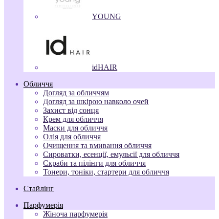
YOUNG
idHAIR
Обличчя
Догляд за обличчям
Догляд за шкірою навколо очей
Захист від сонця
Крем для обличчя
Маски для обличчя
Олія для обличчя
Очищення та вмивання обличчя
Сироватки, есенції, емульсії для обличчя
Скраби та пілінги для обличчя
Тонери, тоніки, стартери для обличчя
Стайлінг
Парфумерія
Жіноча парфумерія