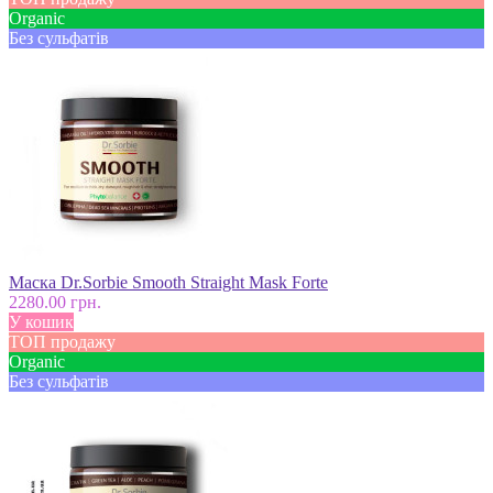
Оrganic
Без сульфатів
Маска Dr.Sorbie Smooth Straight Mask Forte
2280.00 грн.
У кошик
ТОП продажу
Оrganic
Без сульфатів