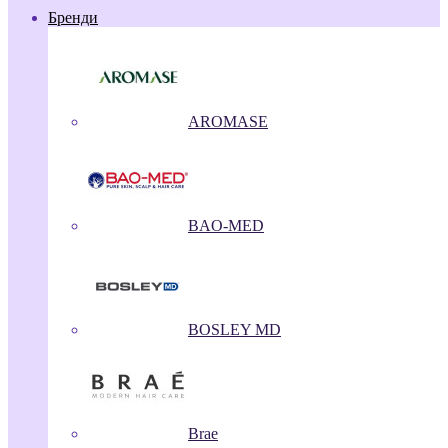
Бренди
AROMASE
BAO-MED
BOSLEY MD
Brae