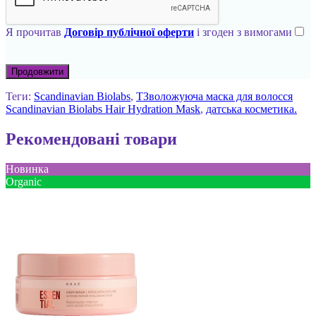
Я прочитав
Договір публічної оферти
і згоден з вимогами
Продовжити
Теги:
Scandinavian Biolabs
,
ТЗволожуюча маска для волосся
Scandinavian Biolabs Hair Hydration Mask
,
датська косметика.
Рекомендовані товари
Новинка
Оrganic