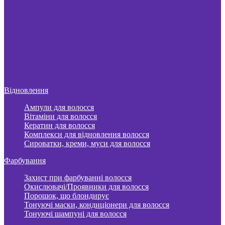
Відновлення
Ампули для волосся
Вітаміни для волосся
Кератин для волосся
Комплекси для відновлення волосся
Сироватки, креми, муси для волосся
Фарбування
Захист при фарбуванні волосся
Окислювачі/Проявники для волосся
Порошок, що блондирує
Тонуючі маски, кондиціонери для волосся
Тонуючі шампуні для волосся