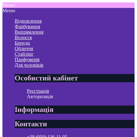
Меню
Меню
Відновлення
Фарбування
Випрямлення
Волосся
Бренди
Обличчя
Стайлінг
Парфумерія
Для чоловіків
Особистий кабінет
Реєстрація
Авторизація
Інформація
Контакти
+38 (050) 136-11-05