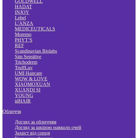
GOLDWELL
HADAT
INJOY
Lebel
L’ANZA
MEDICEUTICALS
Moremo
PHYT’S
REF
Scandinavian Biolabs
Sim Sensitive
Trichoderm
TruffLuv
UMI Haircare
WOW & LOVE
XIAOMOXUAN
XUANDI SI
YOUNG
idHAIR
Обличчя
Догляд за обличчям
Догляд за шкірою навколо очей
Захист від сонця