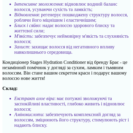
Інтенсивне зволоження
: відновлює водний баланс
волосся, усуваючи сухість та ламкість;
Відновлення
: регенерує пошкоджену структуру волосся,
роблячи його міцнішим і еластичнішим;
Блиск і сяйво
: надає волоссю здорового блиску та
життєвої сили;
М'якість
: забезпечує неймовірну м'якість та слухняність
волосся;
Захист
: захищає волосся від негативного впливу
навколишнього середовища.
Кондиціонер Stages Hydration Conditioner від бренду Брає - це
незамінний помічник у догляді за сухим, ламким і тьмяним
волоссям. Він стане вашим секретом краси і подарує вашому
волоссю нове життя!
Склад:
Екстракт алое віра
: має потужні зволожуючі та
заспокійливі властивості, глибоко живить і відновлює
волосся;
Амінокислоти
: забезпечують комплексний догляд за
волоссям, зміцнюють його структуру, стимулюють ріст і
надають блиску.