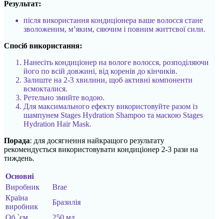
Результат:
після використання кондиціонера ваше волосся стане
зволоженим, м’яким, сяючим і повним життєвої сили.
Спосіб використання:
Нанесіть кондиціонер на вологе волосся, розподіляючи
його по всій довжині, від коренів до кінчиків.
Залиште на 2-3 хвилини, щоб активні компоненти
всмокталися.
Ретельно змийте водою.
Для максимального ефекту використовуйте разом із
шампунем Stages Hydration Shampoo та маскою Stages
Hydration Hair Mask.
Порада
: для досягнення найкращого результату
рекомендується використовувати кондиціонер 2-3 рази на
тиждень.
Основні
Виробник
Brae
Країна
Бразилія
виробник
Об `єм
250 мл