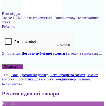
Ваш відгук
Увага:
HTML не підтримується! Використовуйте звичайний
текст!
Рейтинг
1
Я прочитав
Договір публічної оферти
і згоден з вимогами
Продовжити
Теги:
Brae
,
Домашній догляд
,
Регенерація та захист
,
Захист
волосся
,
Косметика для волосся
,
кондиціонер
,
бальзам
,
кондиціонер
Рекомендовані товари
Новинка