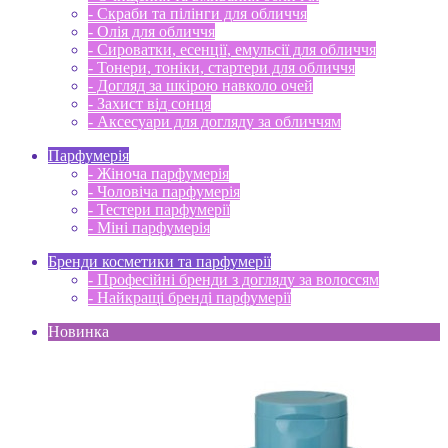
- Скраби та пілінги для обличчя
- Олія для обличчя
- Сироватки, есенції, емульсії для обличчя
- Тонери, тоніки, стартери для обличчя
- Догляд за шкірою навколо очей
- Захист від сонця
- Аксесуари для догляду за обличчям
Парфумерія
- Жіноча парфумерія
- Чоловіча парфумерія
- Тестери парфумерії
- Міні парфумерія
Бренди косметики та парфумерії
- Професійні бренди з догляду за волоссям
- Найкращі бренді парфумерії
Новинка