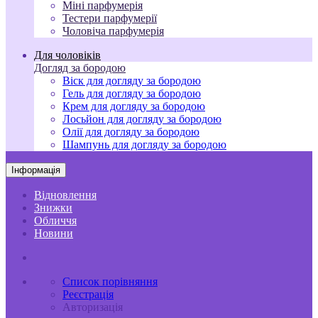
Міні парфумерія
Тестери парфумерії
Чоловіча парфумерія
Для чоловіків
Догляд за бородою
Віск для догляду за бородою
Гель для догляду за бородою
Крем для догляду за бородою
Лосьйон для догляду за бородою
Олії для догляду за бородою
Шампунь для догляду за бородою
Інформація
Відновлення
Знижки
Обличчя
Новини
Список порівняння
Реєстрація
Авторизація