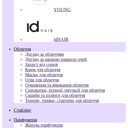
YOUNG
idHAIR
Обличчя
Догляд за обличчям
Догляд за шкірою навколо очей
Захист від сонця
Крем для обличчя
Маски для обличчя
Олія для обличчя
Очищення та вмивання обличчя
Сироватки, есенції, емульсії для обличчя
Скраби та пілінги для обличчя
Тонери, тоніки, стартери для обличчя
Стайлінг
Парфумерія
Жіноча парфумерія