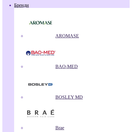
Бренди
AROMASE
BAO-MED
BOSLEY MD
Brae