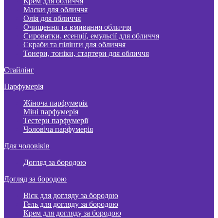
Крем для обличчя
Маски для обличчя
Олія для обличчя
Очищення та вмивання обличчя
Сироватки, есенції, емульсії для обличчя
Скраби та пілінги для обличчя
Тонери, тоніки, стартери для обличчя
Стайлінг
Парфумерія
Жіноча парфумерія
Міні парфумерія
Тестери парфумерії
Чоловіча парфумерія
Для чоловіків
Догляд за бородою
Догляд за бородою
Віск для догляду за бородою
Гель для догляду за бородою
Крем для догляду за бородою