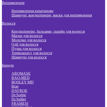
Випрямлення
Випрямлення кератинове
Шампуні, кондиціонери, маски для випрямлення
Волосся
Кондиціонери, бальзами, скраби для волосся
Маски для волосся
Молочко для волосся
Олії для волосся
Пудра для волосся
Термозахист для волосся
Шампуні для волосся
Бренди
AROMASE
BAO-MED
BOSLEY MD
Brae
DAVROE
Dr.Sorbie
Dr.Spiller
FRAMESI