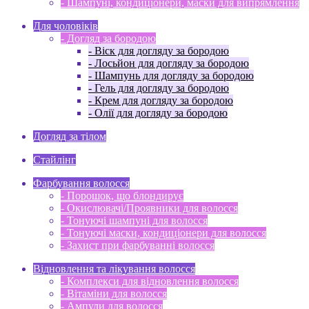
- Шампуні, кондиціонери, маски для випрямлення
Для чоловіків
- Догляд за бородою
- Віск для догляду за бородою
- Лосьйон для догляду за бородою
- Шампунь для догляду за бородою
- Гель для догляду за бородою
- Крем для догляду за бородою
- Олії для догляду за бородою
Догляд за тілом
Стайлінг
Фарбування волосся
- Порошок, що блондирує
- Окислювачі/Проявники для волосся
- Тонуючі шампуні для волосся
- Тонуючі маски, кондиціонери для волосся
- Захист при фарбуванні волосся
Відновлення та лікування волосся
- Комплекси для відновлення волосся
- Вітаміни для волосся
- Ампули для волосся