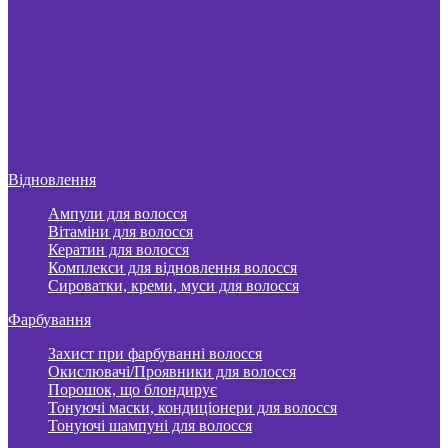
Відновлення
Ампули для волосся
Вітаміни для волосся
Кератин для волосся
Комплекси для відновлення волосся
Сироватки, креми, муси для волосся
Фарбування
Захист при фарбуванні волосся
Окислювачі/Проявники для волосся
Порошок, що блондирує
Тонуючі маски, кондиціонери для волосся
Тонуючі шампуні для волосся