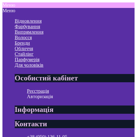
Меню
Меню
Відновлення
Фарбування
Випрямлення
Волосся
Бренди
Обличчя
Стайлінг
Парфумерія
Для чоловіків
Особистий кабінет
Реєстрація
Авторизація
Інформація
Контакти
+38 (050) 136-11-05