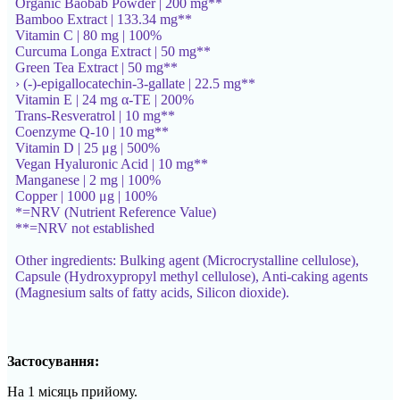
Organic Baobab Powder | 200 mg**
Bamboo Extract | 133.34 mg**
Vitamin C | 80 mg | 100%
Curcuma Longa Extract | 50 mg**
Green Tea Extract | 50 mg**
› (-)-epigallocatechin-3-gallate | 22.5 mg**
Vitamin E | 24 mg α-TE | 200%
Trans-Resveratrol | 10 mg**
Coenzyme Q-10 | 10 mg**
Vitamin D | 25 μg | 500%
Vegan Hyaluronic Acid | 10 mg**
Manganese | 2 mg | 100%
Copper | 1000 μg | 100%
*=NRV (Nutrient Reference Value)
**=NRV not established
Other ingredients: Bulking agent (Microcrystalline cellulose),
Capsule (Hydroxypropyl methyl cellulose), Anti-caking agents
(Magnesium salts of fatty acids, Silicon dioxide).
Застосування:
На 1 місяць прийому.