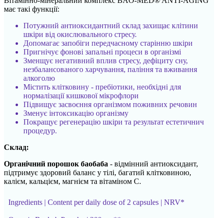
Вітамінно-мінеральний комплекс BAO-MED® ANTI-AGING
має такі функції:
Потужний антиоксидантний склад захищає клітини
шкіри від окислювального стресу.
Допомагає запобіги передчасному старінню шкіри
Пригнічує фонові запальні процеси в організмі
Зменщує негативний вплив стресу, дефіциту сну,
незбалансованого харчування, паління та вживання
алкоголю
Містить клітковину - пребіотики, необхідні для
нормалізації кишкової мікрофлори
Підвищує засвоєння організмом поживних речовин
Зменує інтоксикацію організму
Покращує регенерацію шкіри та результат естетичнич
процедур.
Склад:
Органічний порошок баобаба
- відмінний антиоксидант,
підтримує здоровий баланс у тілі, багатий клітковиною,
калієм, кальцієм, магнієм та вітаміном С.
Ingredients | Content per daily dose of 2 capsules | NRV*