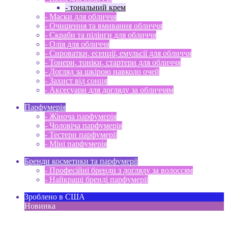
- тональний крем
- Маски для обличчя
- Очищення та вмивання обличчя
- Скраби та пілінги для обличчя
- Олія для обличчя
- Сироватки, есенції, емульсії для обличчя
- Тонери, тоніки, стартери для обличчя
- Догляд за шкірою навколо очей
- Захист від сонця
- Аксесуари для догляду за обличчям
Парфумерія
- Жіноча парфумерія
- Чоловіча парфумерія
- Тестери парфумерії
- Міні парфумерія
Бренди косметики та парфумерії
- Професійні бренди з догляду за волоссям
- Найкращі бренді парфумерії
Зроблено в США
Новинка