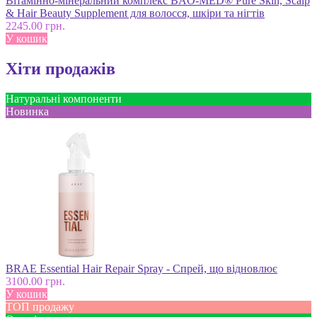
Вітамінно-мінеральний комплекс BAO-MED® Pure Skin, Scalp
& Hair Beauty Supplement для волосся, шкіри та нігтів
2245.00 грн.
У кошик
Хіти продажів
Натуральні компоненти
Новинка
BRAE Essential Hair Repair Spray - Спрей, що відновлює
3100.00 грн.
У кошик
ТОП продажу