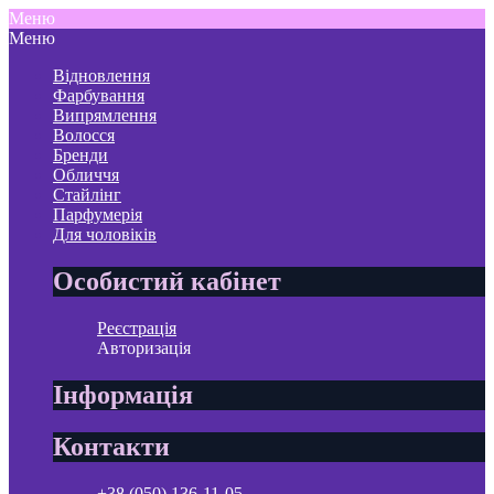
Меню
Меню
Відновлення
Фарбування
Випрямлення
Волосся
Бренди
Обличчя
Стайлінг
Парфумерія
Для чоловіків
Особистий кабінет
Реєстрація
Авторизація
Інформація
Контакти
+38 (050) 136-11-05