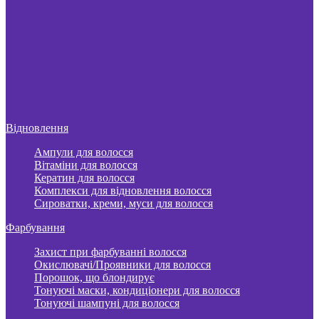
Відновлення
Ампули для волосся
Вітаміни для волосся
Кератин для волосся
Комплекси для відновлення волосся
Сироватки, креми, муси для волосся
Фарбування
Захист при фарбуванні волосся
Окислювачі/Проявники для волосся
Порошок, що блондирує
Тонуючі маски, кондиціонери для волосся
Тонуючі шампуні для волосся