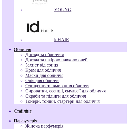
YOUNG
idHAIR
Обличчя
Догляд за обличчям
Догляд за шкірою навколо очей
Захист від сонця
Крем для обличчя
Маски для обличчя
Олія для обличчя
Очищення та вмивання обличчя
Сироватки, есенції, емульсії для обличчя
Скраби та пілінги для обличчя
Тонери, тоніки, стартери для обличчя
Стайлінг
Парфумерія
Жіноча парфумерія