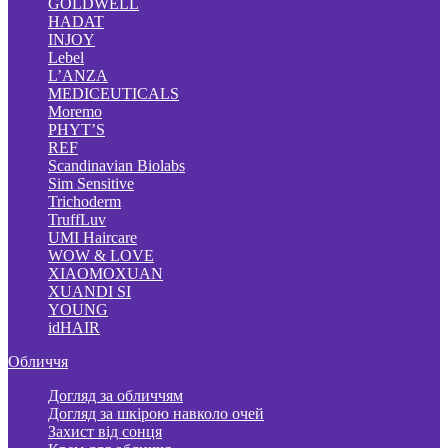
GOLDWELL
HADAT
INJOY
Lebel
L’ANZA
MEDICEUTICALS
Moremo
PHYT’S
REF
Scandinavian Biolabs
Sim Sensitive
Trichoderm
TruffLuv
UMI Haircare
WOW & LOVE
XIAOMOXUAN
XUANDI SI
YOUNG
idHAIR
Обличчя
Догляд за обличчям
Догляд за шкірою навколо очей
Захист від сонця