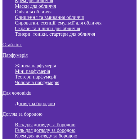
Крем для обличчя
Маски для обличчя
Олія для обличчя
Очищення та вмивання обличчя
Сироватки, есенції, емульсії для обличчя
Скраби та пілінги для обличчя
Тонери, тоніки, стартери для обличчя
Стайлінг
Парфумерія
Жіноча парфумерія
Міні парфумерія
Тестери парфумерії
Чоловіча парфумерія
Для чоловіків
Догляд за бородою
Догляд за бородою
Віск для догляду за бородою
Гель для догляду за бородою
Крем для догляду за бородою