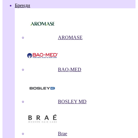
Бренди
AROMASE
BAO-MED
BOSLEY MD
Brae