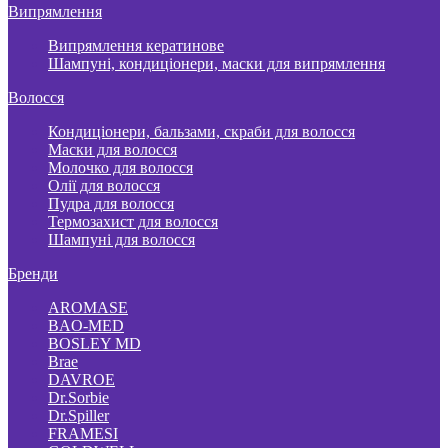
Випрямлення
Випрямлення кератинове
Шампуні, кондиціонери, маски для випрямлення
Волосся
Кондиціонери, бальзами, скраби для волосся
Маски для волосся
Молочко для волосся
Олії для волосся
Пудра для волосся
Термозахист для волосся
Шампуні для волосся
Бренди
AROMASE
BAO-MED
BOSLEY MD
Brae
DAVROE
Dr.Sorbie
Dr.Spiller
FRAMESI