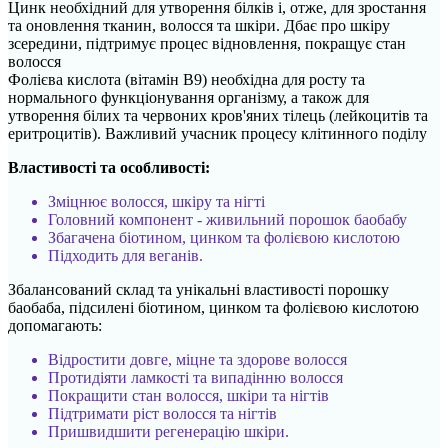
Цинк необхідний для утворення білків і, отже, для зростання
та оновлення тканин, волосся та шкіри. Дбає про шкіру
зсередини, підтримує процес відновлення, покращує стан
волосся
Фолієва кислота (вітамін В9) необхідна для росту та
нормального функціонування організму, а також для
утворення білих та червоних кров'яних тілець (лейкоцитів та
еритроцитів). Важливий учасник процесу клітинного поділу
Властивості та особливості:
Зміцнює волосся, шкіру та нігті
Головний компонент - живильний порошок баобабу
Збагачена біотином, цинком та фолієвою кислотою
Підходить для веганів.
Збалансований склад та унікальні властивості порошку
баобаба, підсилені біотином, цинком та фолієвою кислотою
допомагають:
Відростити довге, міцне та здорове волосся
Протидіяти ламкості та випадінню волосся
Покращити стан волосся, шкіри та нігтів
Підтримати ріст волосся та нігтів
Пришвидшити регенерацію шкіри.