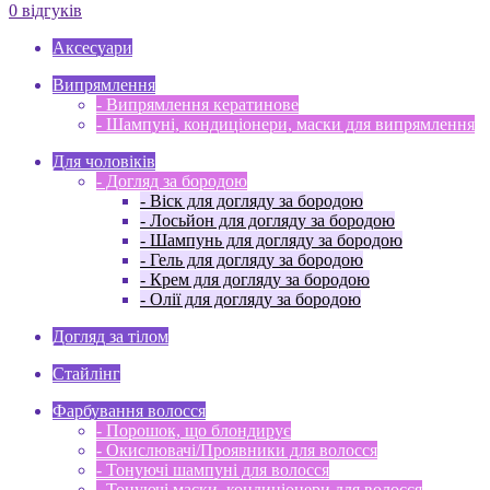
0 відгуків
Аксесуари
Випрямлення
- Випрямлення кератинове
- Шампуні, кондиціонери, маски для випрямлення
Для чоловіків
- Догляд за бородою
- Віск для догляду за бородою
- Лосьйон для догляду за бородою
- Шампунь для догляду за бородою
- Гель для догляду за бородою
- Крем для догляду за бородою
- Олії для догляду за бородою
Догляд за тілом
Стайлінг
Фарбування волосся
- Порошок, що блондирує
- Окислювачі/Проявники для волосся
- Тонуючі шампуні для волосся
- Тонуючі маски, кондиціонери для волосся