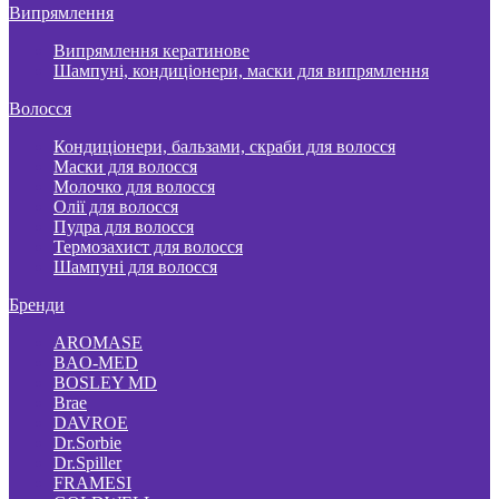
Випрямлення
Випрямлення кератинове
Шампуні, кондиціонери, маски для випрямлення
Волосся
Кондиціонери, бальзами, скраби для волосся
Маски для волосся
Молочко для волосся
Олії для волосся
Пудра для волосся
Термозахист для волосся
Шампуні для волосся
Бренди
AROMASE
BAO-MED
BOSLEY MD
Brae
DAVROE
Dr.Sorbie
Dr.Spiller
FRAMESI