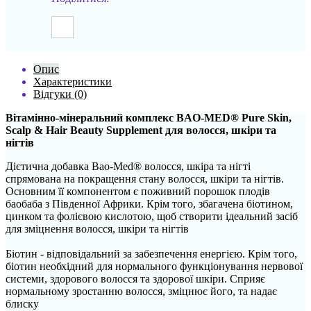
Опис
Характеристики
Відгуки (0)
Вітамінно-мінеральний комплекс BAO-MED® Pure Skin,
Scalp & Hair Beauty Supplement для волосся, шкіри та
нігтів
Дієтична добавка Bao-Med® волосся, шкіра та нігті
спрямована на покращення стану волосся, шкіри та нігтів.
Основним її компонентом є поживний порошок плодів
баобаба з Південної Африки. Крім того, збагачена біотином,
цинком та фолієвою кислотою, щоб створити ідеальний засіб
для зміцнення волосся, шкіри та нігтів
Біотин - відповідальний за забезпечення енергією. Крім того,
біотин необхідний для нормального функціонування нервової
системи, здорового волосся та здорової шкіри. Сприяє
нормальному зростанню волосся, зміцнює його, та надає
блиску