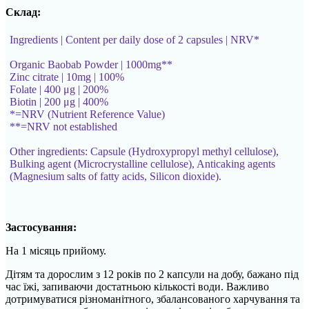
Склад:
Ingredients | Content per daily dose of 2 capsules | NRV*
Organic Baobab Powder | 1000mg**
Zinc citrate | 10mg | 100%
Folate | 400 μg | 200%
Biotin | 200 μg | 400%
*=NRV (Nutrient Reference Value)
**=NRV not established
Other ingredients: Capsule (Hydroxypropyl methyl cellulose),
Bulking agent (Microcrystalline cellulose), Anticaking agents
(Magnesium salts of fatty acids, Silicon dioxide).
Застосування:
На 1 місяць прийому.
Дітям та дорослим з 12 років по 2 капсули на добу, бажано під
час їжі, запиваючи достатньою кількості води. Важливо
дотримуватися різноманітного, збалансованого харчування та