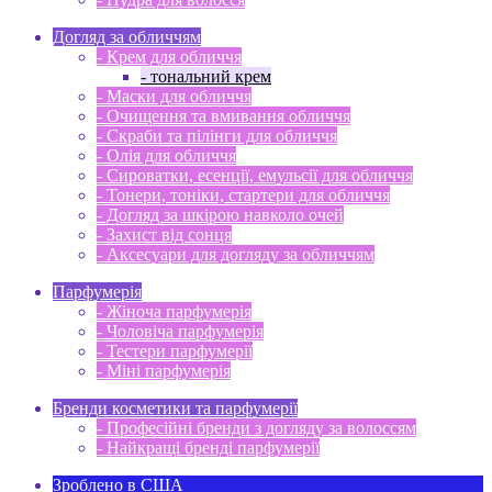
Догляд за обличчям
- Крем для обличчя
- тональний крем
- Маски для обличчя
- Очищення та вмивання обличчя
- Скраби та пілінги для обличчя
- Олія для обличчя
- Сироватки, есенції, емульсії для обличчя
- Тонери, тоніки, стартери для обличчя
- Догляд за шкірою навколо очей
- Захист від сонця
- Аксесуари для догляду за обличчям
Парфумерія
- Жіноча парфумерія
- Чоловіча парфумерія
- Тестери парфумерії
- Міні парфумерія
Бренди косметики та парфумерії
- Професійні бренди з догляду за волоссям
- Найкращі бренді парфумерії
Зроблено в США