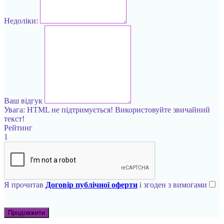
Недоліки:
Ваш відгук
Увага:
HTML не підтримується! Використовуйте звичайний
текст!
Рейтинг
1
Я прочитав
Договір публічної оферти
і згоден з вимогами
Продовжити