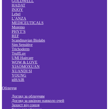
GOLDWELL
HADAT
INJOY
Lebel
L’ANZA
MEDICEUTICALS
Moremo
PHYT’S
REF
Scandinavian Biolabs
Sim Sensitive
Trichoderm
TruffLuv
UMI Haircare
WOW & LOVE
XIAOMOXUAN
XUANDI SI
YOUNG
idHAIR
Обличчя
Догляд за обличчям
Догляд за шкірою навколо очей
Захист від сонця