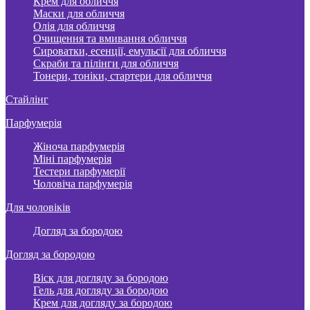
Крем для обличчя
Маски для обличчя
Олія для обличчя
Очищення та вмивання обличчя
Сироватки, есенції, емульсії для обличчя
Скраби та пілінги для обличчя
Тонери, тоніки, стартери для обличчя
Стайлінг
Парфумерія
Жіноча парфумерія
Міні парфумерія
Тестери парфумерії
Чоловіча парфумерія
Для чоловіків
Догляд за бородою
Догляд за бородою
Віск для догляду за бородою
Гель для догляду за бородою
Крем для догляду за бородою