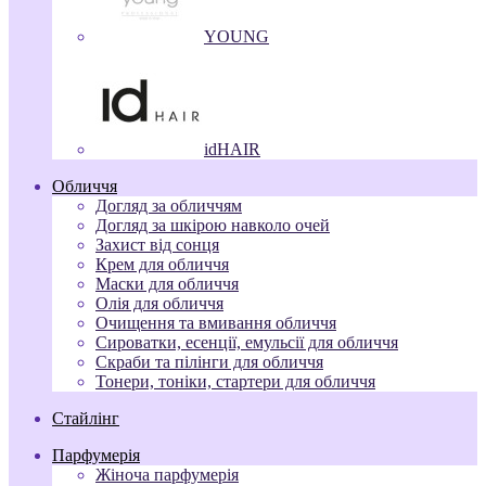
YOUNG
idHAIR
Обличчя
Догляд за обличчям
Догляд за шкірою навколо очей
Захист від сонця
Крем для обличчя
Маски для обличчя
Олія для обличчя
Очищення та вмивання обличчя
Сироватки, есенції, емульсії для обличчя
Скраби та пілінги для обличчя
Тонери, тоніки, стартери для обличчя
Стайлінг
Парфумерія
Жіноча парфумерія