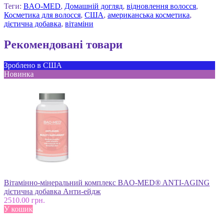
Теги:
BAO-MED
,
Домашній догляд
,
відновлення волосся
,
Косметика для волосся
,
США
,
американська косметика
,
дієтична добавка
,
вітаміни
Рекомендовані товари
Зроблено в США
Новинка
Вітамінно-мінеральний комплекс BAO-MED® ANTI-AGING
дієтична добавка Анти-ейдж
2510.00 грн.
У кошик