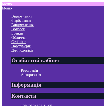
Меню
Меню
Відновлення
Фарбування
Випрямлення
Волосся
Бренди
Обличчя
Стайлінг
Парфумерія
Для чоловіків
Особистий кабінет
Реєстрація
Авторизація
Інформація
Контакти
+38 (050) 136-11-05