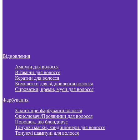
Відновлення
Ампули для волосся
Вітаміни для волосся
Кератин для волосся
Комплекси для відновлення волосся
Сироватки, креми, муси для волосся
Фарбування
Захист при фарбуванні волосся
Окислювачі/Проявники для волосся
Порошок, що блондирує
Тонуючі маски, кондиціонери для волосся
Тонуючі шампуні для волосся