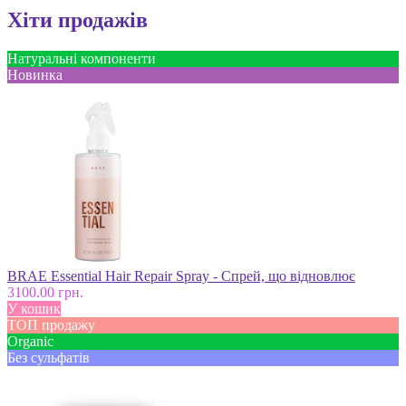
Хіти продажів
Натуральні компоненти
Новинка
BRAE Essential Hair Repair Spray - Спрей, що відновлює
3100.00 грн.
У кошик
ТОП продажу
Оrganic
Без сульфатів