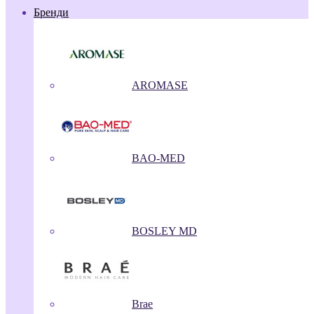
Бренди
AROMASE
BAO-MED
BOSLEY MD
Brae