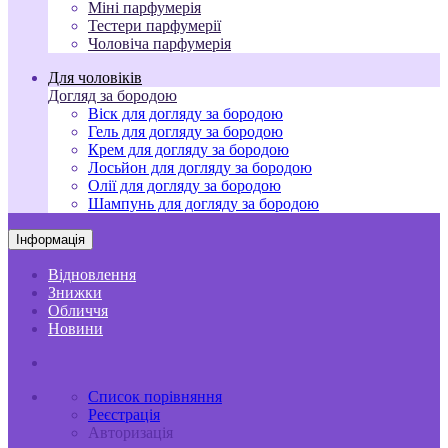
Міні парфумерія
Тестери парфумерії
Чоловіча парфумерія
Для чоловіків
Догляд за бородою
Віск для догляду за бородою
Гель для догляду за бородою
Крем для догляду за бородою
Лосьйон для догляду за бородою
Олії для догляду за бородою
Шампунь для догляду за бородою
Інформація
Відновлення
Знижки
Обличчя
Новини
Список порівняння
Реєстрація
Авторизація