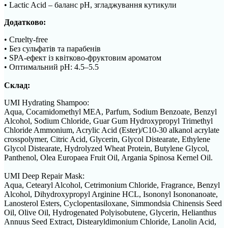
• Lactic Acid – баланс pH, згладжування кутикули
Додатково:
• Cruelty-free
• Без сульфатів та парабенів
• SPA-ефект із квітково-фруктовим ароматом
• Оптимальний pH: 4.5–5.5
Склад:
UMI Hydrating Shampoo:
Aqua, Cocamidomethyl MEA, Parfum, Sodium Benzoate, Benzyl
Alcohol, Sodium Chloride, Guar Gum Hydroxypropyl Trimethyl
Chloride Ammonium, Acrylic Acid (Ester)/C10-30 alkanol acrylate
crosspolymer, Citric Acid, Glycerin, Glycol Distearate, Ethylene
Glycol Distearate, Hydrolyzed Wheat Protein, Butylene Glycol,
Panthenol, Olea Europaea Fruit Oil, Argania Spinosa Kernel Oil.
UMI Deep Repair Mask:
Aqua, Cetearyl Alcohol, Cetrimonium Chloride, Fragrance, Benzyl
Alcohol, Dihydroxypropyl Arginine HCL, Isononyl Isononanoate,
Lanosterol Esters, Cyclopentasiloxane, Simmondsia Chinensis Seed
Oil, Olive Oil, Hydrogenated Polyisobutene, Glycerin, Helianthus
Annuus Seed Extract, Distearyldimonium Chloride, Lanolin Acid,