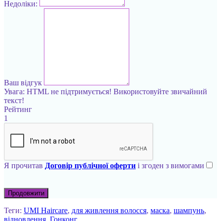
Недоліки:
Ваш відгук
Увага:
HTML не підтримується! Використовуйте звичайний
текст!
Рейтинг
1
Я прочитав
Договір публічної оферти
і згоден з вимогами
Продовжити
Теги:
UMI Haircare
,
для живлення волосся
,
маска
,
шампунь
,
відновлення
,
Гонконг