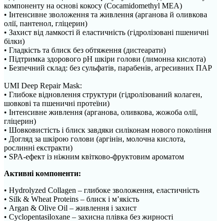
компоненту на основі кокосу (Cocamidomethyl MEA)
• Інтенсивне зволоження та живлення (арганова й оливкова
олії, пантенол, гліцерин)
• Захист від ламкості й еластичність (гідролізовані пшеничні
білки)
• Гладкість та блиск без обтяження (дистеарати)
• Підтримка здорового pH шкіри голови (лимонна кислота)
• Безпечний склад: без сульфатів, парабенів, агресивних ПАР
UMI Deep Repair Mask:
• Глибоке відновлення структури (гідролізований колаген,
шовкові та пшеничні протеїни)
• Інтенсивне живлення (арганова, оливкова, жожоба олії,
гліцерин)
• Шовковистість і блиск завдяки силіконам нового покоління
• Догляд за шкірою голови (аргінін, молочна кислота,
рослинні екстракти)
• SPA-ефект із ніжним квітково-фруктовим ароматом
Активні компоненти:
• Hydrolyzed Collagen – глибоке зволоження, еластичність
• Silk & Wheat Proteins – блиск і м’якість
• Argan & Olive Oil – живлення і захист
• Cyclopentasiloxane – захисна плівка без жирності