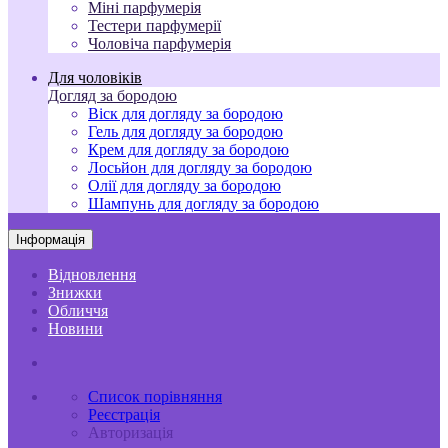
Міні парфумерія
Тестери парфумерії
Чоловіча парфумерія
Для чоловіків
Догляд за бородою
Віск для догляду за бородою
Гель для догляду за бородою
Крем для догляду за бородою
Лосьйон для догляду за бородою
Олії для догляду за бородою
Шампунь для догляду за бородою
Інформація
Відновлення
Знижки
Обличчя
Новини
Список порівняння
Реєстрація
Авторизація