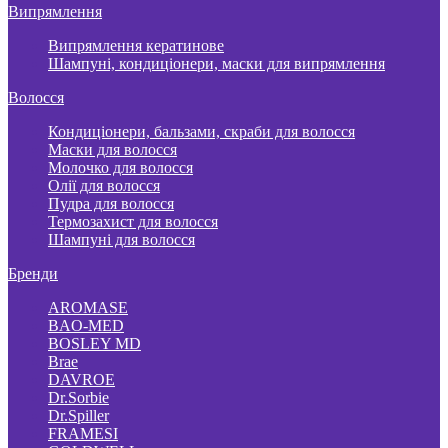
Випрямлення
Випрямлення кератинове
Шампуні, кондиціонери, маски для випрямлення
Волосся
Кондиціонери, бальзами, скраби для волосся
Маски для волосся
Молочко для волосся
Олії для волосся
Пудра для волосся
Термозахист для волосся
Шампуні для волосся
Бренди
AROMASE
BAO-MED
BOSLEY MD
Brae
DAVROE
Dr.Sorbie
Dr.Spiller
FRAMESI