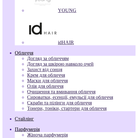
YOUNG
idHAIR
Обличчя
Догляд за обличчям
Догляд за шкірою навколо очей
Захист від сонця
Крем для обличчя
Маски для обличчя
Олія для обличчя
Очищення та вмивання обличчя
Сироватки, есенції, емульсії для обличчя
Скраби та пілінги для обличчя
Тонери, тоніки, стартери для обличчя
Стайлінг
Парфумерія
Жіноча парфумерія