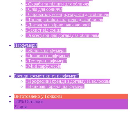
- Скраби та пілінги для обличчя
- Олія для обличчя
- Сироватки, есенції, емульсії для обличчя
- Тонери, тоніки, стартери для обличчя
- Догляд за шкірою навколо очей
- Захист від сонця
- Аксесуари для догляду за обличчям
Парфумерія
- Жіноча парфумерія
- Чоловіча парфумерія
- Тестери парфумерії
- Міні парфумерія
Бренди косметики та парфумерії
- Професійні бренди з догляду за волоссям
- Найкращі бренді парфумерії
Виготовлено у Гонконзі
-20%
Осталось
22 дня