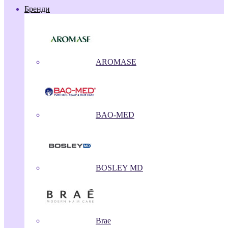
Бренди
AROMASE
BAO-MED
BOSLEY MD
Brae