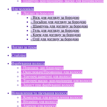
- Шампуні, кондиціонери, маски для випрямлення
Для чоловіків
- Догляд за бородою
- Віск для догляду за бородою
- Лосьйон для догляду за бородою
- Шампунь для догляду за бородою
- Гель для догляду за бородою
- Крем для догляду за бородою
- Олії для догляду за бородою
Догляд за тілом
Стайлінг
Фарбування волосся
- Порошок, що блондирує
- Окислювачі/Проявники для волосся
- Тонуючі шампуні для волосся
- Тонуючі маски, кондиціонери для волосся
- Захист при фарбуванні волосся
Відновлення та лікування волосся
- Комплекси для відновлення волосся
- Вітаміни для волосся
- Ампули для волосся