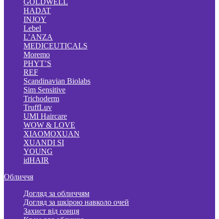
GOLDWELL
HADAT
INJOY
Lebel
L’ANZA
MEDICEUTICALS
Moremo
PHYT’S
REF
Scandinavian Biolabs
Sim Sensitive
Trichoderm
TruffLuv
UMI Haircare
WOW & LOVE
XIAOMOXUAN
XUANDI SI
YOUNG
idHAIR
Обличчя
Догляд за обличчям
Догляд за шкірою навколо очей
Захист від сонця