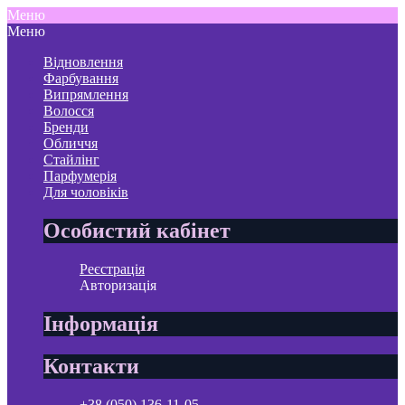
Меню
Меню
Відновлення
Фарбування
Випрямлення
Волосся
Бренди
Обличчя
Стайлінг
Парфумерія
Для чоловіків
Особистий кабінет
Реєстрація
Авторизація
Інформація
Контакти
+38 (050) 136-11-05