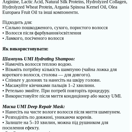
Arginine, Lactic Acid, Natural Silk Proteins, Hydrolyzed Collagen,
Hydrolyzed Wheat Protein, Argania Spinosa Kernel Oil, Olea
Europaea Fruit Oil та інші компоненти.
Підходить для:
• Сильно пошкодженого, сухого, пористого волосся
• Волосся після фарбування/освітлення
• Ламкого, посіченого волосся
Як використовувати:
Шампунь UMI Hydrating Shampoo:
• Намочіть волосся теплою водою.
• Візьміть потрібну кількість шампуню (чайна ложка для
короткого волосся, столова — для довгого).
• Спіньте у долонях та нанесіть на шкіру голови.
• Масажуйте кінчиками пальців 1–2 хвилини.
• Ретельно змийте. При потребі повторіть процедуру.
• Використовуйте після миття кондиціонер або маску UMI.
Маска UMI Deep Repair Mask:
• Нанесіть на чисте вологе волосся після миття шампунем.
• Розподіліть по довжині, уникаючи коренів.
• Залиште на 5–10 хвилин, можна під рушником для
посилення ефекту.