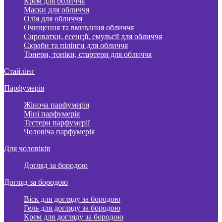
Крем для обличчя
Маски для обличчя
Олія для обличчя
Очищення та вмивання обличчя
Сироватки, есенції, емульсії для обличчя
Скраби та пілінги для обличчя
Тонери, тоніки, стартери для обличчя
Стайлінг
Парфумерія
Жіноча парфумерія
Міні парфумерія
Тестери парфумерії
Чоловіча парфумерія
Для чоловіків
Догляд за бородою
Догляд за бородою
Віск для догляду за бородою
Гель для догляду за бородою
Крем для догляду за бородою