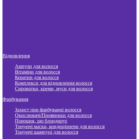
Відновлення
Ампули для волосся
Вітаміни для волосся
Кератин для волосся
Комплекси для відновлення волосся
Сироватки, креми, муси для волосся
Фарбування
Захист при фарбуванні волосся
Окислювачі/Проявники для волосся
Порошок, що блондирує
Тонуючі маски, кондиціонери для волосся
Тонуючі шампуні для волосся