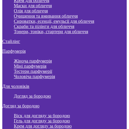
Крем для обличчя
Маски для обличчя
Олія для обличчя
Очищення та вмивання обличчя
Сироватки, есенції, емульсії для обличчя
Скраби та пілінги для обличчя
Тонери, тоніки, стартери для обличчя
Стайлінг
Парфумерія
Жіноча парфумерія
Міні парфумерія
Тестери парфумерії
Чоловіча парфумерія
Для чоловіків
Догляд за бородою
Догляд за бородою
Віск для догляду за бородою
Гель для догляду за бородою
Крем для догляду за бородою