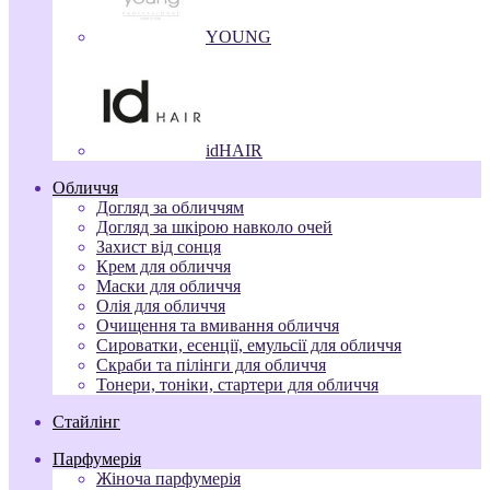
YOUNG
idHAIR
Обличчя
Догляд за обличчям
Догляд за шкірою навколо очей
Захист від сонця
Крем для обличчя
Маски для обличчя
Олія для обличчя
Очищення та вмивання обличчя
Сироватки, есенції, емульсії для обличчя
Скраби та пілінги для обличчя
Тонери, тоніки, стартери для обличчя
Стайлінг
Парфумерія
Жіноча парфумерія