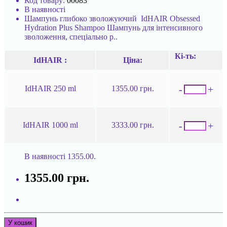
Код товару:
00083
В наявності
Шампунь глибоко зволожуючий IdHAIR Obsessed
Hydration Plus Shampoo Шампунь для інтенсивного
зволоження, спеціально р..
Кі-ть:
IdHAIR :
Ціна:
-
+
IdHAIR 250 ml
1355.00 грн.
-
+
IdHAIR 1000 ml
3333.00 грн.
В наявності
1355.00.
1355.00 грн.
У кошик