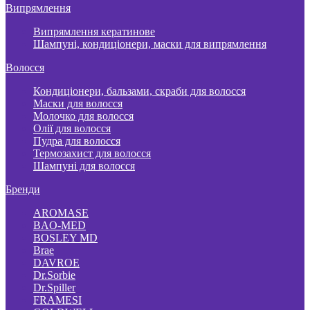
Випрямлення
Випрямлення кератинове
Шампуні, кондиціонери, маски для випрямлення
Волосся
Кондиціонери, бальзами, скраби для волосся
Маски для волосся
Молочко для волосся
Олії для волосся
Пудра для волосся
Термозахист для волосся
Шампуні для волосся
Бренди
AROMASE
BAO-MED
BOSLEY MD
Brae
DAVROE
Dr.Sorbie
Dr.Spiller
FRAMESI