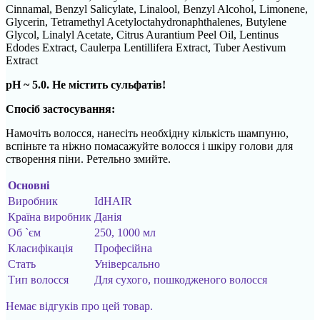
Cinnamal, Benzyl Salicylate, Linalool, Benzyl Alcohol, Limonene,
Glycerin, Tetramethyl Acetyloctahydronaphthalenes, Butylene
Glycol, Linalyl Acetate, Citrus Aurantium Peel Oil, Lentinus
Edodes Extract, Caulerpa Lentillifera Extract, Tuber Aestivum
Extract
pH ~ 5.0. Не містить сульфатів!
Спосіб застосування:
Намочіть волосся, нанесіть необхідну кількість шампуню,
вспіньте та ніжно помасажуйте волосся і шкіру голови для
створення піни. Ретельно змийте.
Основні
Виробник
IdHAIR
Країна виробник
Данія
Об `єм
250, 1000 мл
Класифікація
Професійна
Стать
Універсально
Тип волосся
Для сухого, пошкодженого волосся
Немає відгуків про цей товар.