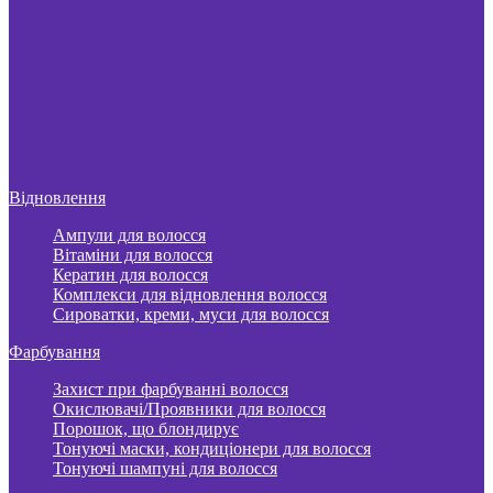
Відновлення
Ампули для волосся
Вітаміни для волосся
Кератин для волосся
Комплекси для відновлення волосся
Сироватки, креми, муси для волосся
Фарбування
Захист при фарбуванні волосся
Окислювачі/Проявники для волосся
Порошок, що блондирує
Тонуючі маски, кондиціонери для волосся
Тонуючі шампуні для волосся