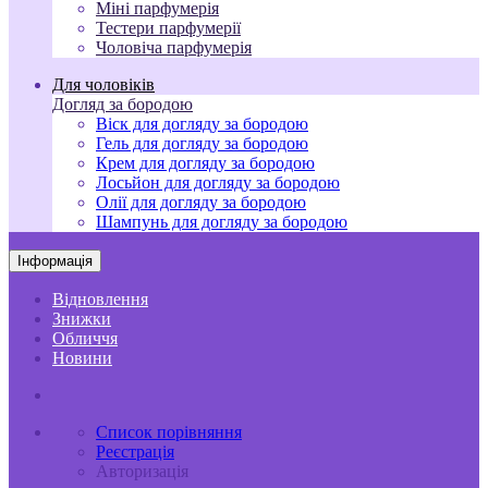
Міні парфумерія
Тестери парфумерії
Чоловіча парфумерія
Для чоловіків
Догляд за бородою
Віск для догляду за бородою
Гель для догляду за бородою
Крем для догляду за бородою
Лосьйон для догляду за бородою
Олії для догляду за бородою
Шампунь для догляду за бородою
Інформація
Відновлення
Знижки
Обличчя
Новини
Список порівняння
Реєстрація
Авторизація