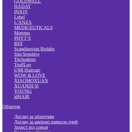
GOLDWELL
HADAT
INJOY
Lebel
L’ANZA
MEDICEUTICALS
Moremo
PHYT’S
REF
Scandinavian Biolabs
Sim Sensitive
Trichoderm
TruffLuv
UMI Haircare
WOW & LOVE
XIAOMOXUAN
XUANDI SI
YOUNG
idHAIR
Обличчя
Догляд за обличчям
Догляд за шкірою навколо очей
Захист від сонця