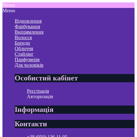
Меню
Меню
Відновлення
Фарбування
Випрямлення
Волосся
Бренди
Обличчя
Стайлінг
Парфумерія
Для чоловіків
Особистий кабінет
Реєстрація
Авторизація
Інформація
Контакти
+38 (050) 136-11-05