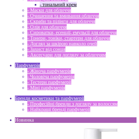
- тональний крем
- Маски для обличчя
- Очищення та вмивання обличчя
- Скраби та пілінги для обличчя
- Олія для обличчя
- Сироватки, есенції, емульсії для обличчя
- Тонери, тоніки, стартери для обличчя
- Догляд за шкірою навколо очей
- Захист від сонця
- Аксесуари для догляду за обличчям
Парфумерія
- Жіноча парфумерія
- Чоловіча парфумерія
- Тестери парфумерії
- Міні парфумерія
Бренди косметики та парфумерії
- Професійні бренди з догляду за волоссям
- Найкращі бренді парфумерії
Новинка