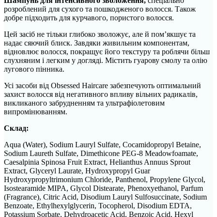
Шампунь для інтенсивного зволоження,
спеціально
розроблений для сухого та пошкодженого волосся. Також
добре підходить для курчавого, пористого волосся.
Цей засіб не тільки глибоко зволожує, але й пом’якшує та
надає сяючий блиск. Завдяки живильним компонентам,
відновлює волосся, покращує його текстуру та роблячи більш
слухняним і легким у догляді. Містить гуарову смолу та олію
лугового пінника.
Усі засоби від Obsessed Haircare забезпечують оптимальний
захист волосся від негативного впливу вільних радикалів,
викликаного забрудненням та ультрафіолетовим
випромінюванням.
Склад:
Aqua (Water), Sodium Lauryl Sulfate, Cocamidopropyl Betaine,
Sodium Laureth Sulfate, Dimethicone PEG-8 Meadowfoamate,
Caesalpinia Spinosa Fruit Extract, Helianthus Annuus Sprout
Extract, Glyceryl Laurate, Hydroxypropyl Guar
Hydroxypropyltrimonium Chloride, Panthenol, Propylene Glycol,
Isostearamide MIPA, Glycol Distearate, Phenoxyethanol, Parfum
(Fragrance), Citric Acid, Disodium Lauryl Sulfosuccinate, Sodium
Benzoate, Ethylhexylglycerin, Tocopherol, Disodium EDTA,
Potassium Sorbate, Dehydroacetic Acid, Benzoic Acid, Hexyl