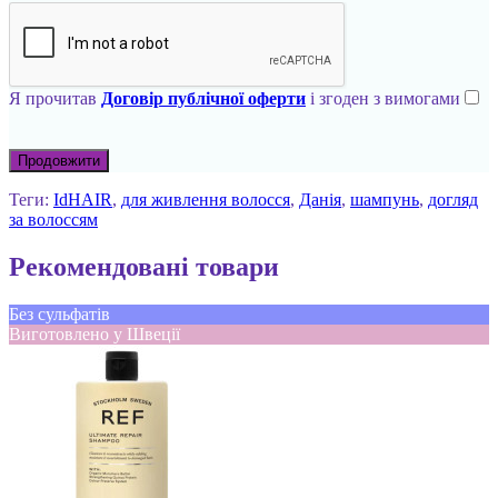
Я прочитав
Договір публічної оферти
і згоден з вимогами
Продовжити
Теги:
IdHAIR
,
для живлення волосся
,
Данія
,
шампунь
,
догляд
за волоссям
Рекомендовані товари
Без сульфатів
Виготовлено у Швеції