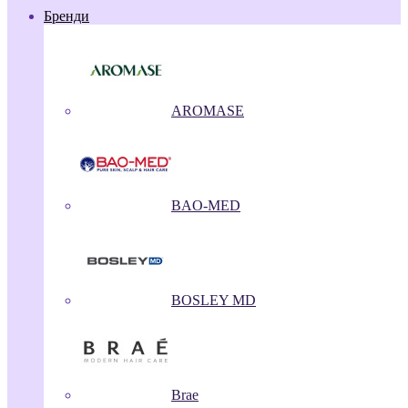
Бренди
AROMASE
BAO-MED
BOSLEY MD
Brae